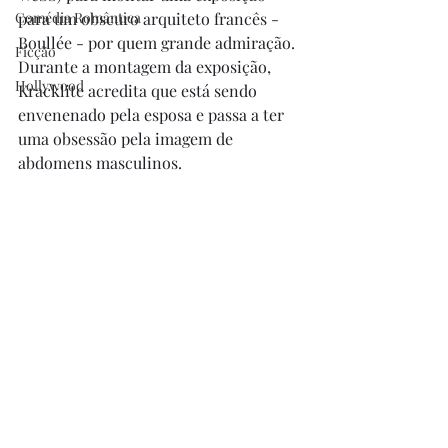
Comédia Romântica
para um obscuro arquiteto francês - 
Boullée - por quem grande admiração. 
Ficção
Durante a montagem da exposição, 
Hollywood
Kracklite acredita que está sendo 
envenenado pela esposa e passa a ter 
uma obsessão pela imagem de 
abdomens masculinos. 