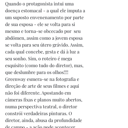
Quando o protagonista intui uma 
doença estomacal - a qual ele imputa a 
um suposto envenenamento por parte 
de sua esposa - ele se volta para si 
mesmo e torna-se obcecado por  seu 
abdômen, assim como a jovem esposa 
se volta para seu útero grávido. Assim, 
cada qual concebe, gesta e dá à luz a 
seu sonho. Sim, o roteiro é mega 
esquisito (como tudo do diretor), mas, 
que deslumbre para os olhos!!!! 
Greenway esmera-se na fotografia e 
direção de arte de seus filmes e aqui 
não foi diferente. Apostando em 
câmeras fixas e planos muito abertos, 
numa perspectiva teatral, o diretor 
constrói verdadeiras pinturas. O 
diretor, ainda, abusa da profundidade 
de campo - a ação pode acontecer 