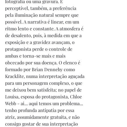
fotografia ou uma gravura. É 
perceptível, também, a preferência 
pela iluminação natural sempre que 
possível. A narrativa é linear, em um 
ritmo lento e constante. A atmosfera é 
de desalento, pois, à medida em que a 
exposição e a gravidez avançam, o 
protagonista perde o controle de 
ambas e torna-se mais e mais 
obcecado por sua doença. O elenco é 
formado por Brian Dennehy como 
Kracklite, numa interpretação aguçada 
para um personagem complexo, o que 
me deixou bem satisfeita; no papel de 
Louisa, esposa do protagonista, Chloe 
Webb - ai... aqui temos um problema... 
tenho profunda antipatia por essa 
atriz, assumidamente gratuita, e não 
consigo gostar de sua interpretação 