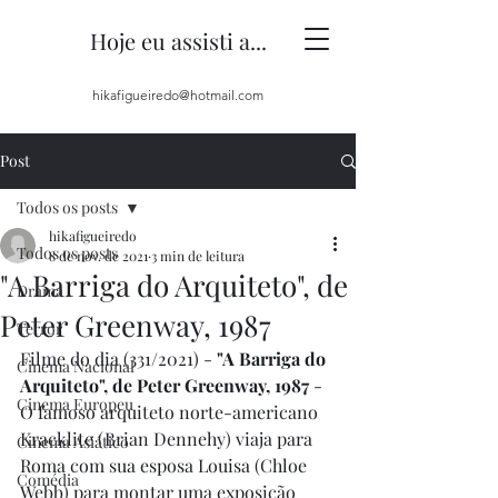
Hoje eu assisti a...
hikafigueiredo@hotmail.com
Post
Todos os posts
hikafigueiredo
Todos os posts
8 de nov. de 2021
3 min de leitura
"A Barriga do Arquiteto", de
Drama
Peter Greenway, 1987
Terror
Filme do dia (331/2021) - 
"A Barriga do 
Cinema Nacional
Arquiteto", de Peter Greenway, 1987
 - 
Cinema Europeu
O famoso arquiteto norte-americano 
Kracklite (Brian Dennehy) viaja para 
Cinema Asiático
Roma com sua esposa Louisa (Chloe 
Comédia
Webb) para montar uma exposição 