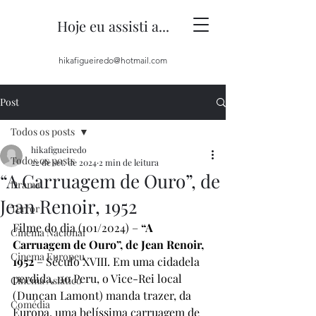
Hoje eu assisti a...
hikafigueiredo@hotmail.com
Post
Todos os posts
hikafigueiredo
Todos os posts
22 de set. de 2024
2 min de leitura
“A Carruagem de Ouro”, de
Drama
Jean Renoir, 1952
Terror
Filme do dia (101/2024) – 
“A 
Cinema Nacional
Carruagem de Ouro”, de Jean Renoir, 
Cinema Europeu
1952
 – Século XVIII. Em uma cidadela 
perdida, no Peru, o Vice-Rei local 
Cinema Asiático
(Duncan Lamont) manda trazer, da 
Comédia
Europa, uma belíssima carruagem de 