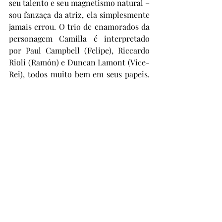
seu talento e seu magnetismo natural – 
sou fanzaça da atriz, ela simplesmente 
jamais errou. O trio de enamorados da 
personagem Camilla é interpretado 
por Paul Campbell (Felipe), Riccardo 
Rioli (Ramón) e Duncan Lamont (Vice-
Rei), todos muito bem em seus papeis. 
Como Don Antonio, Odoardo Spadaro, 
como Marquesa, Gisella Mathews e, 
como Bispo, numa rapidíssima 
aparição, Jean Debucourt. A obra, 
elegante e refinada, foi um fracasso de 
público na época, mas, atualmente, é 
considerada o ponto alto da fase tardia 
do diretor Jean Renoir. É um filme 
bonito e divertido, que vale a pena. 
Disponível apenas em torrent e mídia 
física.