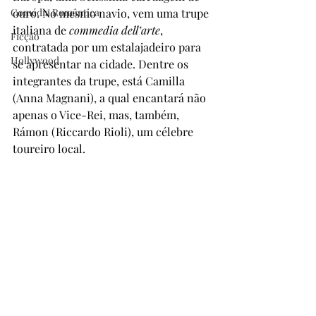
Comédia Romântica
ouro. No mesmo navio, vem uma trupe 
italiana de 
commedia dell’arte
, 
Ficção
contratada por um estalajadeiro para 
Hollywood
se apresentar na cidade. Dentre os 
integrantes da trupe, está Camilla 
(Anna Magnani), a qual encantará não 
apenas o Vice-Rei, mas, também, 
Rámon (Riccardo Rioli), um célebre 
toureiro local.