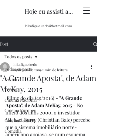
Hoje eu assisti a...
hikafigueiredo@hotmail.com
Post
Todos os posts
hikafigueiredo
Todos os posts
29 de set. de 2019
2 min de leitura
"A Grande Aposta", de Adam
Drama
McKay, 2015
Terror
 Filme do dia (29/2016) - 
"A Grande 
Cinema Nacional
Aposta", de Adam McKay, 2015 
- No 
Cinema Europeu
início dos anos 2000, o investidor 
Michael Burry (Christian Bale) percebe 
Cinema Asiático
que o sistema imobiliário norte-
Comédia
americano apoiava-se num esquema 