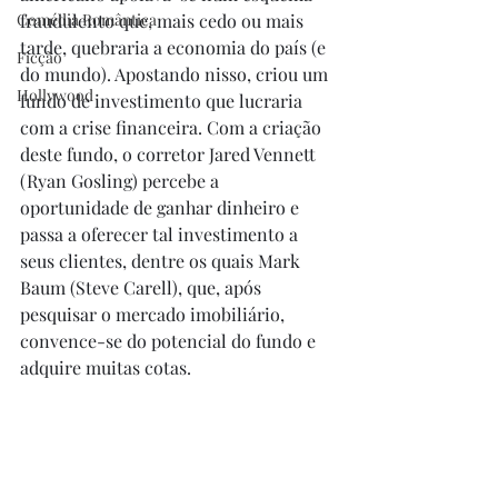
Comédia Romântica
fraudulento que, mais cedo ou mais 
tarde, quebraria a economia do país (e 
Ficção
do mundo). Apostando nisso, criou um 
Hollywood
fundo de investimento que lucraria 
com a crise financeira. Com a criação 
deste fundo, o corretor Jared Vennett 
(Ryan Gosling) percebe a 
oportunidade de ganhar dinheiro e 
passa a oferecer tal investimento a 
seus clientes, dentre os quais Mark 
Baum (Steve Carell), que, após 
pesquisar o mercado imobiliário, 
convence-se do potencial do fundo e 
adquire muitas cotas. 