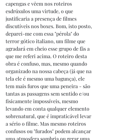
capengas e vêem nos roteiros 
esdrúxulos uma virtude, o que 
justificaria a presença de filmes 
discutíveis nos boxes. Bom, isto posto, 
deparei-me com essa "pérola" do 
terror gótico italiano, um filme que 
agradará em cheio esse grupo de fãs a 
que me referi acima. O roteiro desta 
obra é confuso, mas, mesmo quando 
organizado na nossa cabeça (já que na 
tela ele é mesmo uma bagunça), ele 
tem mais furos que uma peneira - são 
tantas as passagens sem sentido e/ou 
fisicamente impossíveis, mesmo 
levando em conta qualquer elemento 
sobrenatural, que é impraticável levar 
a sério o filme. Mas mesmo roteiros 
confusos ou "furados" podem alcançar 
uma atmosfera sombria ou gerar uma 