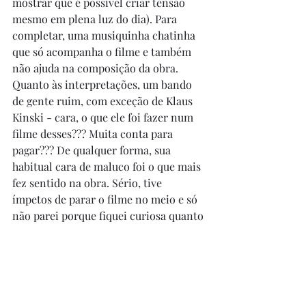
mostrar que é possível criar tensão 
mesmo em plena luz do dia). Para 
completar, uma musiquinha chatinha 
que só acompanha o filme e também 
não ajuda na composição da obra. 
Quanto às interpretações, um bando 
de gente ruim, com exceção de Klaus 
Kinski - cara, o que ele foi fazer num 
filme desses??? Muita conta para 
pagar??? De qualquer forma, sua 
habitual cara de maluco foi o que mais 
fez sentido na obra. Sério, tive 
ímpetos de parar o filme no meio e só 
não parei porque fiquei curiosa quanto 
ao ponto em que a groselha ia - e foi 
longe, viu. Em suma, corra sem olhar 
para trás, exceto se você for aquele 
tipo de espectador de filme de terror 
que acha que quanto pior, melhor - daí 