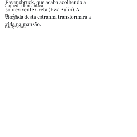
Ravensbruck, que acaba acolhendo a 
Comédia Romântica
sobrevivente Greta (Ewa Aulin). A 
Ficção
chegada desta estranha transformará a 
vida na mansão.
Hollywood