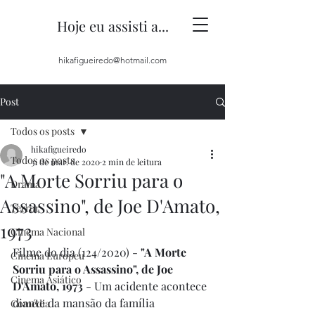
Hoje eu assisti a...
hikafigueiredo@hotmail.com
Post
Todos os posts
hikafigueiredo
Todos os posts
31 de mar. de 2020
2 min de leitura
"A Morte Sorriu para o
Drama
Assassino", de Joe D'Amato,
Terror
1973
Cinema Nacional
Filme do dia (124/2020) - 
"A Morte 
Cinema Europeu
Sorriu para o Assassino", de Joe 
Cinema Asiático
D'Amato, 1973
 - Um acidente acontece 
diante da mansão da família 
Comédia