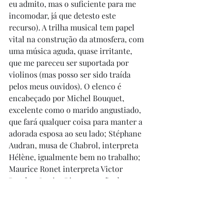
eu admito, mas o suficiente para me 
incomodar, já que detesto este 
recurso). A trilha musical tem papel 
vital na construção da atmosfera, com 
uma música aguda, quase irritante, 
que me pareceu ser suportada por 
violinos (mas posso ser sido traída 
pelos meus ouvidos). O elenco é 
encabeçado por Michel Bouquet, 
excelente como o marido angustiado, 
que fará qualquer coisa para manter a 
adorada esposa ao seu lado; Stéphane 
Audran, musa de Chabrol, interpreta 
Hélène, igualmente bem no trabalho; 
Maurice Ronet interpreta Victor 
Pegala e Louise Rioton, a mãe de 
Charles. A obra me absorveu por 
completo e, mesmo o cansaço 
insistente, que naturalmente me 