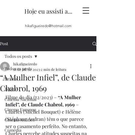
Hoje eu assisti a...
hikafigueiredo@hotmail.com
Post
Todos os posts
hikafigueiredo
Todos os posts
18 de jul. de 2023
2 min de leitura
“A Mulher Infiel”, de Claude
Drama
Chabrol, 1969
Terror
Filme do dia (72/2023) – 
“A Mulher 
Cinema Nacional
Infiel”, de Claude Chabrol, 1969
 – 
Cinema Europeu
Charles (Michel Bouquet) e Hélène 
(Stéphane Audran) têm o que parece 
Cinema Asiático
ser o casamento perfeito. No entanto, 
Comédia
Charles percebe atitudes suspeitas na 