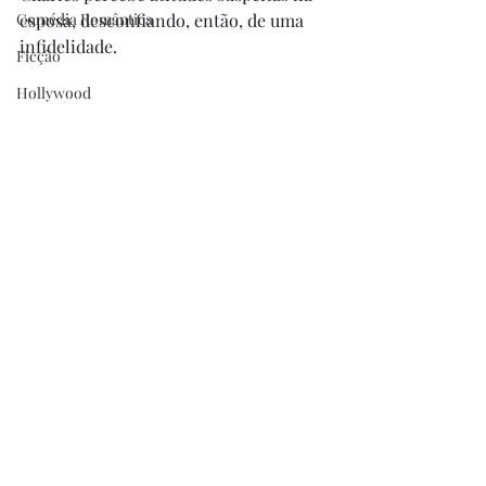
Comédia Romântica
esposa, desconfiando, então, de uma 
infidelidade.
Ficção
Hollywood