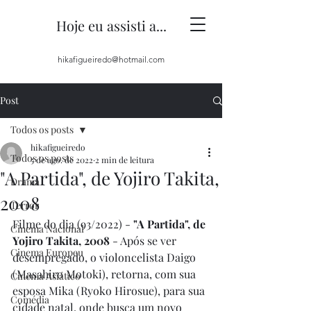
Hoje eu assisti a...
hikafigueiredo@hotmail.com
Post
Todos os posts
hikafigueiredo
Todos os posts
5 de ago. de 2022
2 min de leitura
"A Partida", de Yojiro Takita,
Drama
2008
Terror
Filme do dia (93/2022) - 
"A Partida", de 
Cinema Nacional
Yojiro Takita, 2008
 - Após se ver 
Cinema Europeu
desempregado, o violoncelista Daigo 
(Masahiro Motoki), retorna, com sua 
Cinema Asiático
esposa Mika (Ryoko Hirosue), para sua 
Comédia
cidade natal, onde busca um novo 