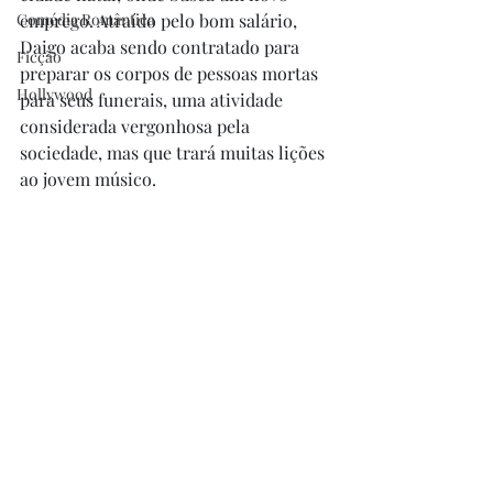
Comédia Romântica
emprego. Atraído pelo bom salário, 
Daigo acaba sendo contratado para 
Ficção
preparar os corpos de pessoas mortas 
Hollywood
para seus funerais, uma atividade 
considerada vergonhosa pela 
sociedade, mas que trará muitas lições 
ao jovem músico. 