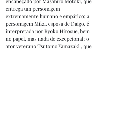
encabeçado por Masahiro Motoki, que 
entrega um personagem 
extremamente humano e empático; a 
personagem Mika, esposa de Daigo, é 
interpretada por Ryoko Hirosue, bem 
no papel, mas nada de excepcional; o 
ator veterano Tsutomo Yamazaki , que 
trabalhou diversas vezes com a lenda 
Akira Kurosawa, interpreta o 
empregador de Daigo, o Sr. Sasaki, 
numa interpretação muito feliz; no 
elenco, ainda, Kazuko Yoshiyuki, 
Takashi Sasano, Kimiko Yo e Tetta 
Sugimoto. O filme foi agraciado com o 
Oscar (2009) de melhor Filme 
Estrangeiro, muito merecidamente. A 
obra é muito, muito sensível, eu amo 
esse filme. Recomendo demais!!!!