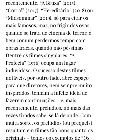
recentemente, “A Bruxa” (2015), 
“Corra!” (2017), “Hereditário” (2018) ou 
“Midsommar” (2019), só para citar os 
mais famosos, mas, no frigir dos ovos, 
quando se trata de cinema de terror, é 
bem comum perdermos tempo com 
obras fracas, quando não péssimas. 
Dentre os filmes singulares, “A 
Profecia” (1976) ocupa um lugar 
induvidoso. O sucesso destes filmes 
notáveis, por outro lado, abre espaço 
para que diretores, nem sempre muito 
inspirados, tenham a infeliz ideia de 
fazerem continuações – e, mais 
recentemente, prelúdios, no mais das 
vezes tirados sabe-se lá de onde. Com 
muita sorte, os prelúdios (ou prequels) 
resultam em filmes tão bons quanto os 
originais – temos os exemplos de “Os 