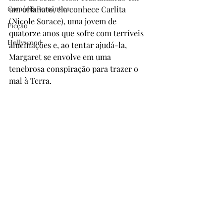
Comédia Romântica
um orfanato, ela conhece Carlita 
(Nicole Sorace), uma jovem de 
Ficção
quatorze anos que sofre com terríveis 
Hollywood
alucinações e, ao tentar ajudá-la, 
Margaret se envolve em uma 
tenebrosa conspiração para trazer o 
mal à Terra.