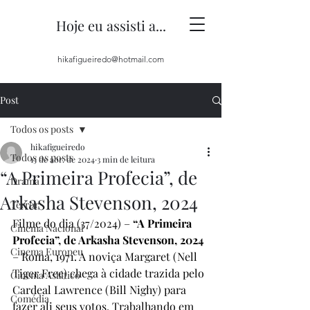
Hoje eu assisti a...
hikafigueiredo@hotmail.com
Post
Todos os posts
hikafigueiredo
Todos os posts
15 de abr. de 2024
3 min de leitura
“A Primeira Profecia”, de
Drama
Arkasha Stevenson, 2024
Terror
Filme do dia (37/2024) – 
“A Primeira 
Cinema Nacional
Profecia”, de Arkasha Stevenson, 2024
Cinema Europeu
– Roma, 1971. A noviça Margaret (Nell 
Tiger Free) chega à cidade trazida pelo 
Cinema Asiático
Cardeal Lawrence (Bill Nighy) para 
Comédia
fazer ali seus votos. Trabalhando em 