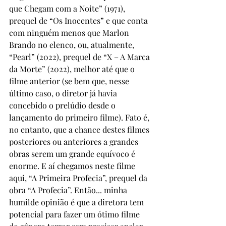
que Chegam com a Noite” (1971), 
prequel de “Os Inocentes” e que conta 
com ninguém menos que Marlon 
Brando no elenco, ou, atualmente, 
“Pearl” (2022), prequel de “X – A Marca 
da Morte” (2022), melhor até que o 
filme anterior (se bem que, nesse 
último caso, o diretor já havia 
concebido o prelúdio desde o 
lançamento do primeiro filme). Fato é, 
no entanto, que a chance destes filmes 
posteriores ou anteriores a grandes 
obras serem um grande equívoco é 
enorme. E aí chegamos neste filme 
aqui, “A Primeira Profecia”, prequel da 
obra “A Profecia”. Então... minha 
humilde opinião é que a diretora tem 
potencial para fazer um ótimo filme 