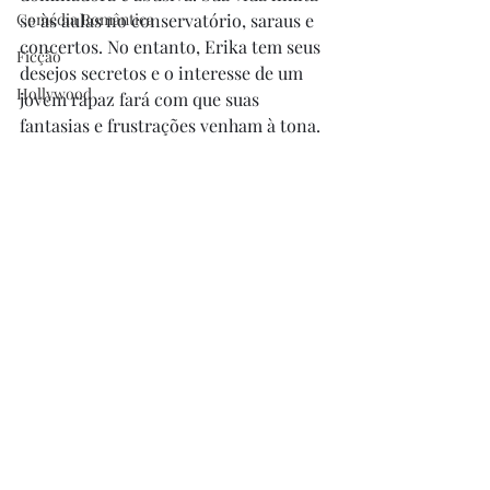
Comédia Romântica
se às aulas no conservatório, saraus e 
concertos. No entanto, Erika tem seus 
Ficção
desejos secretos e o interesse de um 
Hollywood
jovem rapaz fará com que suas 
fantasias e frustrações venham à tona.