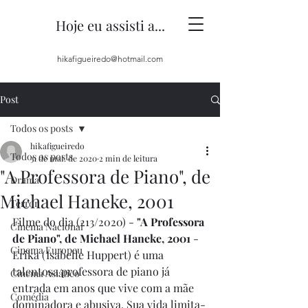
Hoje eu assisti a...
hikafigueiredo@hotmail.com
Post
Todos os posts
hikafigueiredo
Todos os posts
31 de mai. de 2020
2 min de leitura
"A Professora de Piano", de
Drama
Michael Haneke, 2001
Terror
Filme do dia (213/2020) - 
"A Professora 
Cinema Nacional
de Piano", de Michael Haneke, 2001
 - 
Cinema Europeu
Erika (Isabelle Huppert) é uma 
talentosa professora de piano já 
Cinema Asiático
entrada em anos que vive com a mãe 
Comédia
dominadora e abusiva. Sua vida limita-