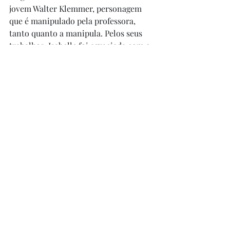
jovem Walter Klemmer, personagem 
que é manipulado pela professora, 
tanto quanto a manipula. Pelos seus 
trabalhos, Isabelle foi agraciada com o 
prêmio de Melhor Atriz em Cannes 
naquele ano e Magimel, de Melhor 
Ator no mesmo Festival. Para 
completar o elenco, Annie Girardot 
interpreta a horrível mãe opressora de 
Erika - e faz isso tão bem que a gente 
fica com ódio dela logo na primeira 
cena. O filme é FANTÁSTICO!!! Amo e 
recomendo muito!