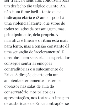
ser trágica e seus atos conduzem para 
um desfecho tão trágico quanto. Ah... 
não é um filme fácil - tanto que a 
indicação etária é 18 anos - pois há 
uma violência latente, que surge de 
todos os lados da personagem, mas, 
principalmente, dela própria. A 
narrativa é linear e o ritmo está mais 
para lento, mas a tensão constante dá 
uma sensação de "aceleramento". É 
uma obra bem sensorial, o espectador 
consegue sentir as emoções 
contraditórias e o sufocamento de 
Erika. A direção de arte cria um 
ambiente eternamente austero e 
opressor nas salas de aula do 
conservatório, nos palcos das 
apresentações, nos teatros. A imagem 
de austeridade de Erika contrapõe-se 