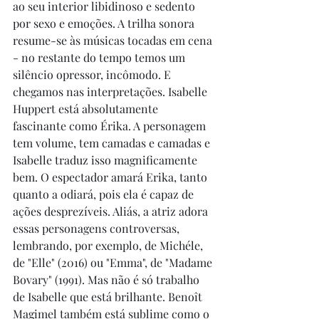
ao seu interior libidinoso e sedento 
por sexo e emoções. A trilha sonora 
resume-se às músicas tocadas em cena 
- no restante do tempo temos um 
silêncio opressor, incômodo. E 
chegamos nas interpretações. Isabelle 
Huppert está absolutamente 
fascinante como Érika. A personagem 
tem volume, tem camadas e camadas e 
Isabelle traduz isso magnificamente 
bem. O espectador amará Erika, tanto 
quanto a odiará, pois ela é capaz de 
ações desprezíveis. Aliás, a atriz adora 
essas personagens controversas, 
lembrando, por exemplo, de Michéle, 
de "Elle" (2016) ou "Emma", de "Madame 
Bovary" (1991). Mas não é só trabalho 
de Isabelle que está brilhante. Benoît 
Magimel também está sublime como o 