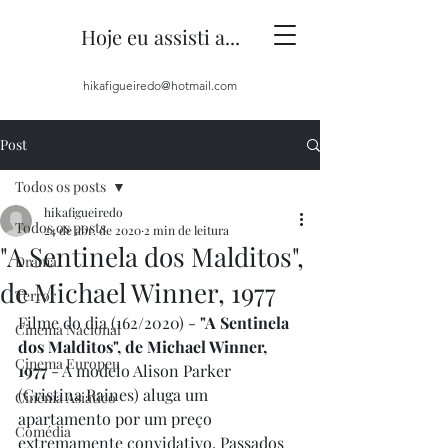
Hoje eu assisti a...
hikafigueiredo@hotmail.com
Post
Todos os posts
hikafigueiredo
Todos os posts
24 de abr. de 2020
2 min de leitura
"A Sentinela dos Malditos",
Drama
de Michael Winner, 1977
Terror
Filme do dia (162/2020) - 
"A Sentinela 
Cinema Nacional
dos Malditos", de Michael Winner, 
Cinema Europeu
1977
 - A modelo Alison Parker 
(Cristina Raines) aluga um 
Cinema Asiático
apartamento por um preço 
Comédia
extremamente convidativo. Passados 