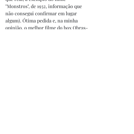
"Monstros", de 1932, informação que 
não consegui confirmar em lugar 
algum). Ótima pedida e, na minha 
opinião, o melhor filme do box Obras-
Primas do Terror 10, da Versátil. 
Recomendo muito.
Posts recentes
Ver tudo