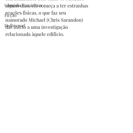
Comédia Romântica
alguns dias, ela começa a ter estranhas 
reações físicas, o que faz seu 
Ficção
namorado Michael (Chris Sarandon) 
Hollywood
dar início a uma investigação 
relacionada àquele edifício.