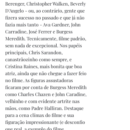
Berenger, Christopher Walken, Beverly 
D'Angelo - ou, ao contrário, gente que 
fizera sucesso no passado e que já não 
fazia mais tanto - Ava Gardner, John 
Carradine, José Ferrer e Burgess 
Meredith. Tecnicamente, filme padrão, 
sem nada de excepcional. Nos papéis 
principais, Chris Sarandon, 
canastrãozinho como sempre, e 
Cristina Raines, mais bonita que boa 
atriz, ainda que não chegue a fazer feio 
no filme. As figuras assustadoras 
ficaram por conta de Burgess Meredith 
como Charles Chazen e John Caradine, 
velhinho e com evidente artrite nas 
mãos, como Padre Halliran. Destaque 
para a cena clímax do filme e sua 
figuração impressionante (e desconfio 
que real, a exemplo do filme 