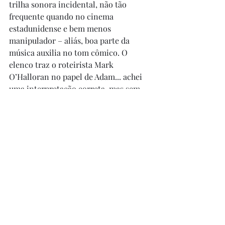
trilha sonora incidental, não tão 
frequente quando no cinema 
estadunidense e bem menos 
manipulador – aliás, boa parte da 
música auxilia no tom cômico. O 
elenco traz o roteirista Mark 
O’Halloran no papel de Adam... achei 
uma interpretação correta, mas sem 
brilho; Tom Murphy interpreta Paul, 
muito bem no papel, evidenciando o 
comprometimento cognitivo e 
dificuldades de raciocínio do 
personagem. No elenco, ainda, Gerry 
Moore como Clank, Deidre Molloy 
como Marian, Mary Murray como 
Orla, Paul Roe como Wayne e Ion 
Caramitru como o estrangeiro do leste 
europeu. Destaque para a cena do bar, 
a que mais estende a questão de 