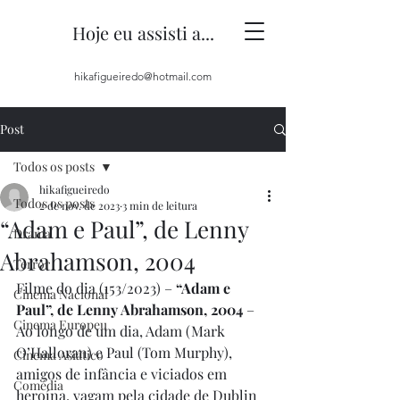
Hoje eu assisti a...
hikafigueiredo@hotmail.com
Post
Todos os posts
hikafigueiredo
Todos os posts
2 de nov. de 2023
3 min de leitura
“Adam e Paul”, de Lenny
Drama
Abrahamson, 2004
Terror
Filme do dia (153/2023) – 
“Adam e 
Cinema Nacional
Paul”, de Lenny Abrahamson, 2004
 – 
Cinema Europeu
Ao longo de um dia, Adam (Mark 
O’Halloran) e Paul (Tom Murphy), 
Cinema Asiático
amigos de infância e viciados em 
Comédia
heroína, vagam pela cidade de Dublin 