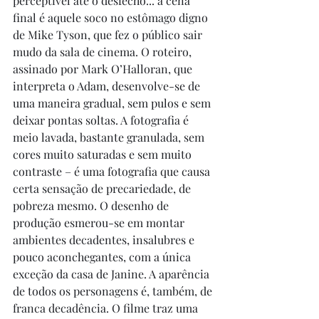
perceptível até o desfecho... a cena 
final é aquele soco no estômago digno 
de Mike Tyson, que fez o público sair 
mudo da sala de cinema. O roteiro, 
assinado por Mark O’Halloran, que 
interpreta o Adam, desenvolve-se de 
uma maneira gradual, sem pulos e sem 
deixar pontas soltas. A fotografia é 
meio lavada, bastante granulada, sem 
cores muito saturadas e sem muito 
contraste – é uma fotografia que causa 
certa sensação de precariedade, de 
pobreza mesmo. O desenho de 
produção esmerou-se em montar 
ambientes decadentes, insalubres e 
pouco aconchegantes, com a única 
exceção da casa de Janine. A aparência 
de todos os personagens é, também, de 
franca decadência. O filme traz uma 