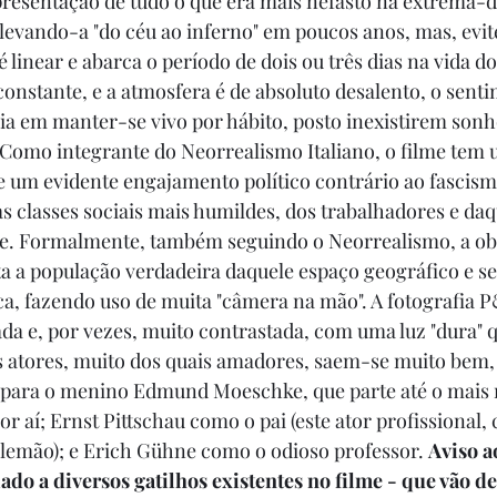
presentação de tudo o que era mais nefasto na extrema-di
levando-a "do céu ao inferno" em poucos anos, mas, evi
 é linear e abarca o período de dois ou três dias na vida do
onstante, e a atmosfera é de absoluto desalento, o sent
cia em manter-se vivo por hábito, posto inexistirem sonh
Como integrante do Neorrealismo Italiano, o filme tem 
e um evidente engajamento político contrário ao fascis
as classes sociais mais humildes, dos trabalhadores e daq
. Formalmente, também seguindo o Neorrealismo, a obra
ata a população verdadeira daquele espaço geográfico e s
ca, fazendo uso de muita "câmera na mão". A fotografia P
da e, por vezes, muito contrastada, com uma luz "dura"
s atores, muito dos quais amadores, saem-se muito bem,
 para o menino Edmund Moeschke, que parte até o mais r
or aí; Ernst Pittschau como o pai (este ator profissional,
lemão); e Erich Gühne como o odioso professor. 
Aviso a
ado a diversos gatilhos existentes no filme - que vão de