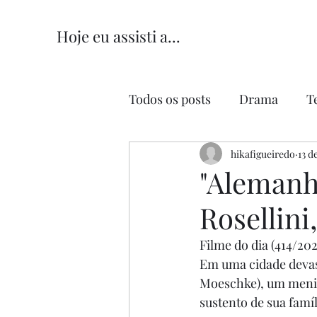
Hoje eu assisti a...
Todos os posts
Drama
T
Comédia
hikafigueiredo
Comédia Româ
13 d
"Alemanh
Rosellini
Filme do dia (414/202
Em uma cidade devas
Moeschke), um menin
sustento de sua famí