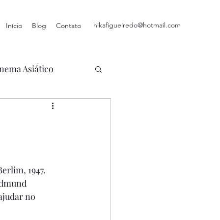
hikafigueiredo@hotmail.com
Início
Blog
Contato
nema Asiático
Berlim, 1947. 
Edmund 
ajudar no 