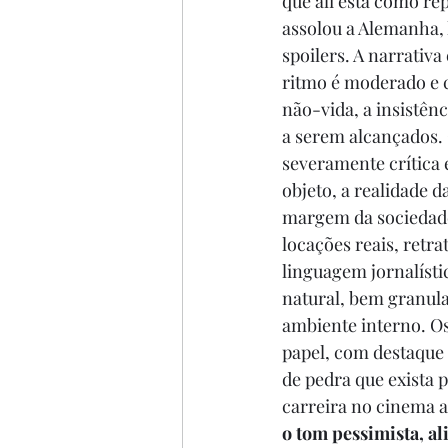
que ali está como re
assolou a Alemanha, 
spoilers. A narrativa
ritmo é moderado e c
não-vida, a insistên
a serem alcançados. 
severamente crítica 
objeto, a realidade d
margem da sociedade
locações reais, retr
linguagem jornalísti
natural, bem granula
ambiente interno. O
papel, com destaque
de pedra que exista p
carreira no cinema a
o tom pessimista, ali