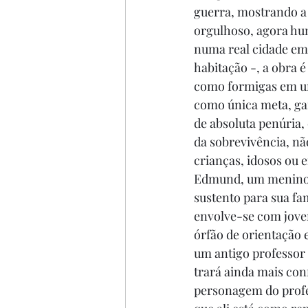
guerra, mostrando a 
orgulhoso, agora hu
numa real cidade em
habitação -, a obra 
como formigas em um
como única meta, gar
de absoluta penúria, 
da sobrevivência, nã
crianças, idosos ou 
Edmund, um menino d
sustento para sua fa
envolve-se com jove
órfão de orientação 
um antigo professor 
trará ainda mais co
personagem do profes