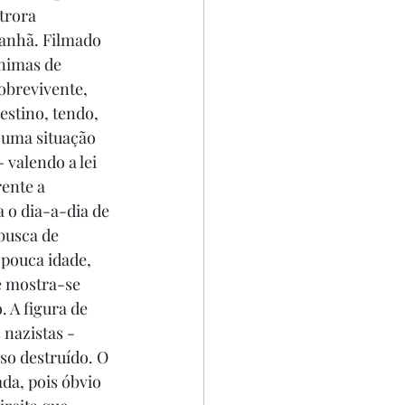
trora 
anhã. Filmado 
nimas de 
obrevivente, 
stino, tendo, 
 uma situação 
 valendo a lei 
ente a 
 o dia-a-dia de 
busca de 
 pouca idade, 
e mostra-se 
 A figura de 
nazistas - 
o destruído. O 
da, pois óbvio 