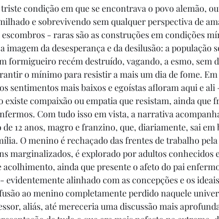
triste condição em que se encontrava o povo alemão, ou
milhado e sobrevivendo sem qualquer perspectiva de am
 escombros - raras são as construções em condições mí
é a imagem da desesperança e da desilusão: a população s
 formigueiro recém destruído, vagando, a esmo, sem de
antir o mínimo para resistir a mais um dia de fome. Em
os sentimentos mais baixos e egoístas afloram aqui e ali -
o existe compaixão ou empatia que resistam, ainda que fr
enfermos. Com tudo isso em vista, a narrativa acompanha
e 12 anos, magro e franzino, que, diariamente, sai em 
mília. O menino é rechaçado das frentes de trabalho pela
ns marginalizados, é explorado por adultos conhecidos 
e acolhimento, ainda que presente o afeto do pai enfermo.
- evidentemente alinhado com as concepções e os ideais 
nfusão ao menino completamente perdido naquele univers
sor, aliás, até mereceria uma discussão mais aprofunda