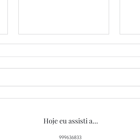
“Tipos de Gentileza”, de
“O M
Yorgos Lanthimos, 2024
2022
Hoje eu assisti a...
999636833