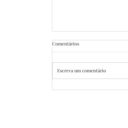
Comentários
Escreva um comentário
“A Única Saída”, de Park
Chan-wook, 2025