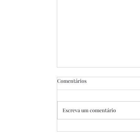
Comentários
Escreva um comentário
“A Única Saída”, de Park
Chan-wook, 2025