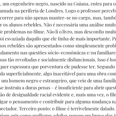
a, um engenheiro negro, nascido na Guiana, entra para o
amada na periferia de Londres. Logo o professor perceb
correr para não apenas manter-se no cargo, mas, tamb
r os alunos rebeldes. Não é necessária uma análise muit
e problemas no filme. Não li o livro, mas desconfio muit
oi esvaziada daquilo que ele tinha de mais importante. P
lunos rebeldes são apresentados como simplesmente prob
damento nas questões sócio-econômicas e/ou familiares
as tão revoltadas e socialmente disfuncionais. Isso é hor
lquer espessura que porventura ele pudesse ter. Segundo 
ada superficialmente, algo inaceitável para uma obra com 
– um homem negro e estrangeiro, que veio de uma famíli
se instruiu a duras penas – é insuficiente para abrir que
ão de desigualdade racial evidente e, mais uma vez, o fil
tigar o pensamento e contribuir para alguma mudança na
pectador. Terceiro ponto: o filme é terrivelmente datado.
iam agir como mulheres adultas porque em breve elas ir