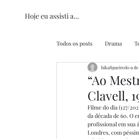
Hoje eu assisti a...
Todos os posts
Drama
T
Comédia
hikafigueiredo
Comédia Româ
9 de
“Ao Mest
Clavell, 1
Filme do dia (127/2023
da década de 60. O e
profissional em sua 
Londres, com péssim