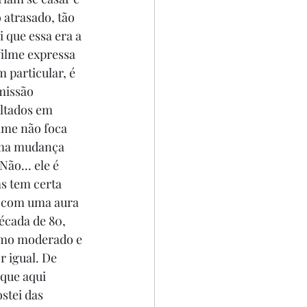
 atrasado, tão 
 que essa era a 
filme expressa 
particular, é 
missão 
ltados em 
lme não foca 
 uma mudança 
ão... ele é 
s tem certa 
s com uma aura 
écada de 80, 
itmo moderado e 
r igual. De 
que aqui 
stei das 