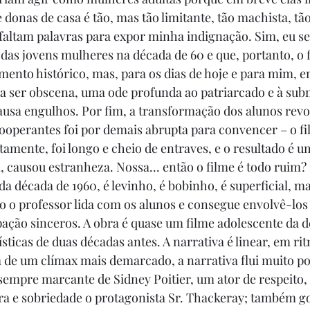
 donas de casa é tão, mas tão limitante, tão machista, tão
altam palavras para expor minha indignação. Sim, eu sei
 das jovens mulheres na década de 60 e que, portanto, o 
to histórico, mas, para os dias de hoje e para mim, em 
a ser obscena, uma ode profunda ao patriarcado e à sub
ausa engulhos. Por fim, a transformação dos alunos revo
ooperantes foi por demais abrupta para convencer – o fi
tamente, foi longo e cheio de entraves, e o resultado é
 causou estranheza. Nossa... então o filme é todo ruim? N
a década de 1960, é levinho, é bobinho, é superficial, ma
o o professor lida com os alunos e consegue envolvê-lo
ação sinceros. A obra é quase um filme adolescente da d
sticas de duas décadas antes. A narrativa é linear, em r
a de um clímax mais demarcado, a narrativa flui muito po
 sempre marcante de Sidney Poitier, um ator de respeito, 
a e sobriedade o protagonista Sr. Thackeray; também go