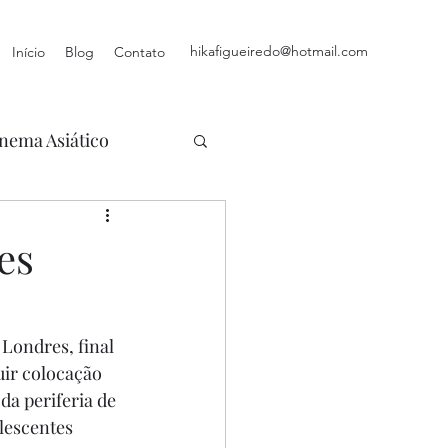
hikafigueiredo@hotmail.com
Início
Blog
Contato
nema Asiático
es
 Londres, final 
ir colocação 
a periferia de 
lescentes 