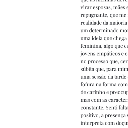
virar esposas, mães e
repugnante, que me f
realidade da maioria
um determinado momen
uma ideia que chega 
feminina, algo que c
jovens empáticos e c
no processo que, cer
súbita que, para mim,
uma sessão da tarde d
fofura na forma com
de carinho e preocup
mas com as caracterí
constante. Senti falt
positivo, a presença
interpreta com doçur