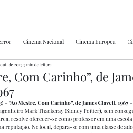
error
Cinema Nacional
Cinema Europeu
Ci
ntica
 out. de 2023
3 min de leitura
Ficção
Hollywood
re, Com Carinho”, de Jam
967
) – 
“Ao Mestre, Com Carinho”, de James Clavell, 1967
 –
ngenheiro Mark Thackeray (Sidney Poitier), sem consegu
área, resolve oferecer-se como professor em uma escola d
a reputação. No local, depara-se com uma classe de ado