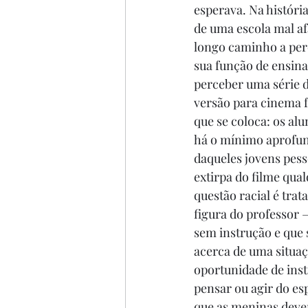
esperava. Na históri
de uma escola mal af
longo caminho a per
sua função de ensina
perceber uma série d
versão para cinema f
que se coloca: os a
há o mínimo aprofun
daqueles jovens pesso
extirpa do filme qua
questão racial é trat
figura do professor 
sem instrução e que 
acerca de uma situaç
oportunidade de ins
pensar ou agir do es
que as meninas dever