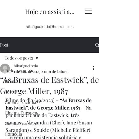
Hoje eu assisti a...
hikafigueiredo@hotmail.com
Post
Todos os posts
hikafigueiredo
Todos os posts
1 de jun. de 2023
2 min de leitura
“As Bruxas de Eastwick”, de
Drama
George Miller, 1987
Terror
Filme do dia (49/2023) – 
“As Bruxas de 
Cinema Nacional
Eastwick”, de George Miller, 1987
 – Na 
Cinema Europeu
pequena cidade de Eastwick, três 
amigas – Alexandra (Cher), Jane (Susan 
Cinema Asiático
Sarandon) e Soukie (Michelle Pfeiffer) 
Comédia
– vivem uma existência solitária e 