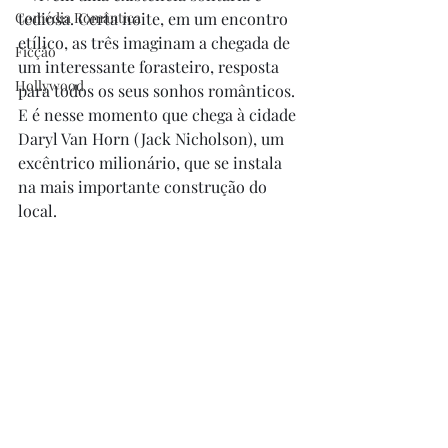
Comédia Romântica
tediosa. Certa noite, em um encontro 
etílico, as três imaginam a chegada de 
Ficção
um interessante forasteiro, resposta 
Hollywood
para todos os seus sonhos românticos. 
E é nesse momento que chega à cidade 
Daryl Van Horn (Jack Nicholson), um 
excêntrico milionário, que se instala 
na mais importante construção do 
local.