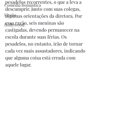
pesadelos recorrentes, o que a leva a 
Comédia Romântica
descumprir, junto com suas colegas, 
Ficção
algumas orientações da diretora. Por 
essa razão, seis meninas são 
Hollywood
castigadas, devendo permanecer na 
escola durante suas férias. Os 
pesadelos, no entanto, irão de tornar 
cada vez mais assustadores, indicando 
que alguma coisa está errada com 
aquele lugar.