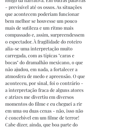
longo da narrativa. Em outras palavras 
- previsível até os ossos. As situações 
que acontecem poderiam funcionar 
bem melhor se houvesse um pouco 
mais de sutileza e um ritmo mais 
compassado e, assim, surpreendessem 
o espectador. À fragilidade do roteiro 
alia-se uma interpretação muito 
carregada, com as típicas "caras e 
bocas" do dramalhão mexicano, o que 
não ajudou, em nada, a fortalecer a 
atmosfera de medo e apreensão. O que 
aconteceu, por sinal, foi o contrário - 
a interpretação fraca de alguns atores 
e atrizes me divertiu em diversos 
momentos do filme e eu cheguei a rir 
em uma ou duas cenas - não, isso não 
é concebível em um filme de terror! 
Cabe dizer, ainda, que boa parte do 