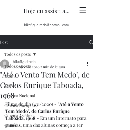
Hoje eu assisti a...
hikafigueiredo@hotmail.com
Post
Todos os posts
hikafigueiredo
Todos os posts
6 de dez. de 2020
2 min de leitura
"Até o Vento Tem Medo", de
Drama
Carlos Enrique Taboada,
Terror
1968
Cinema Nacional
Filme do dia (431/2020) - 
"Até o Vento 
Cinema Europeu
Tem Medo", de Carlos Enrique 
Cinema Asiático
Taboada, 1968
 - Em um internato para 
garotas, uma das alunas começa a ter 
Comédia