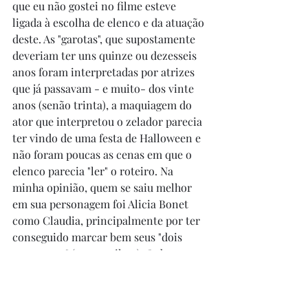
que eu não gostei no filme esteve 
ligada à escolha de elenco e da atuação 
deste. As "garotas", que supostamente 
deveriam ter uns quinze ou dezesseis 
anos foram interpretadas por atrizes 
que já passavam - e muito- dos vinte 
anos (senão trinta), a maquiagem do 
ator que interpretou o zelador parecia 
ter vindo de uma festa de Halloween e 
não foram poucas as cenas em que o 
elenco parecia "ler" o roteiro. Na 
minha opinião, quem se saiu melhor 
em sua personagem foi Alicia Bonet 
como Claudia, principalmente por ter 
conseguido marcar bem seus "dois 
momentos" (sem spoilers). O destaque 
ficar por conta da cena do strip-tease 
e nem foi por conta do clima de terror, 
mas por ser uma cena bacana por si 