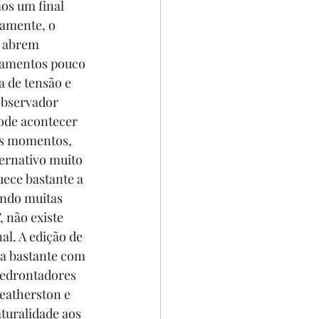
os um final 
camente, o 
e abrem 
rtamentos pouco 
 de tensão e 
observador 
ode acontecer 
uns momentos, 
ternativo muito 
uece bastante a 
ando muitas 
 não existe 
l. A edição de 
a bastante com 
medrontadores 
eatherston e 
turalidade aos 