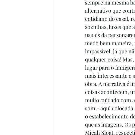
sempre na mesma bale
alternativo que contr
cotidiano do casal, 
sozinhas, luzes que 
usuais da personagem
medo bem maneira, p
impassível, já que n
qualquer coisa! Mas,
lugar para o famigera
mais interessante e 
obra. A narrativa é l
coisas acontecem, uma
muito cuidado com a
som - aqui colocada
o estabelecimento de
que as imagens. Os p
Micah Sloat, respect