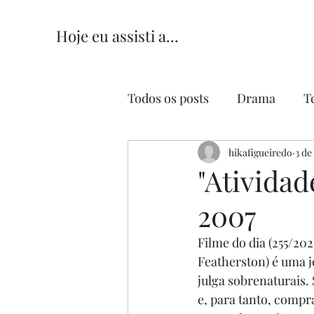
Hoje eu assisti a...
Todos os posts
Drama
T
Comédia
hikafigueiredo
Comédia Româ
3 de
"Atividad
2007
Filme do dia (255/2021
Featherston) é uma j
julga sobrenaturais.
e, para tanto, compr