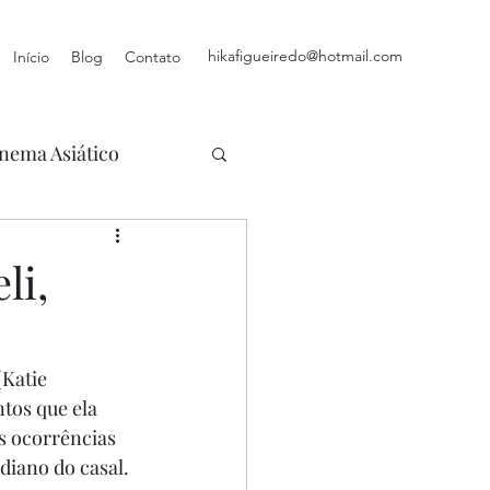
hikafigueiredo@hotmail.com
Início
Blog
Contato
nema Asiático
li,
(Katie 
tos que ela 
s ocorrências 
diano do casal. 