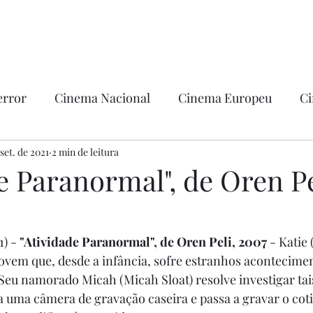
error
Cinema Nacional
Cinema Europeu
Ci
ntica
 set. de 2021
2 min de leitura
Ficção
Hollywood
e Paranormal", de Oren Pe
) - 
"Atividade Paranormal", de Oren Peli, 2007
 - Katie 
ovem que, desde a infância, sofre estranhos acontecimen
 Seu namorado Micah (Micah Sloat) resolve investigar tai
a uma câmera de gravação caseira e passa a gravar o coti