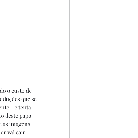
do o custo de 
roduções que se 
te - e tenta 
to deste papo 
e as imagens 
or vai cair 