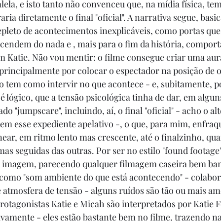
la, e isto tanto não convenceu que, na mídia física, tem
aria diretamente o final "oficial". A narrativa segue, basi
repleto de acontecimentos inexplicáveis, como portas qu
acendem do nada e , mais para o fim da história, compo
 Katie. Não vou mentir: o filme consegue criar uma aura
rincipalmente por colocar o espectador na posição de 
ão tem como intervir no que acontece - e, subitamente, p
 é lógico, que a tensão psicológica tinha de dar, em alg
do "jumpscare", incluindo, aí, o final "oficial" - acho o al
sem esse expediente apelativo -, o que, para mim, enfraq
inear, em ritmo lento mas crescente, até o finalzinho, qu
s seguidas das outras. Por ser no estilo "found footage",
 imagem, parecendo qualquer filmagem caseira bem bana
 como "som ambiente do que está acontecendo" - colabor
 atmosfera de tensão - alguns ruídos são tão ou mais a
rotagonistas Katie e Micah são interpretados por Katie F
ivamente - eles estão bastante bem no filme, trazendo na