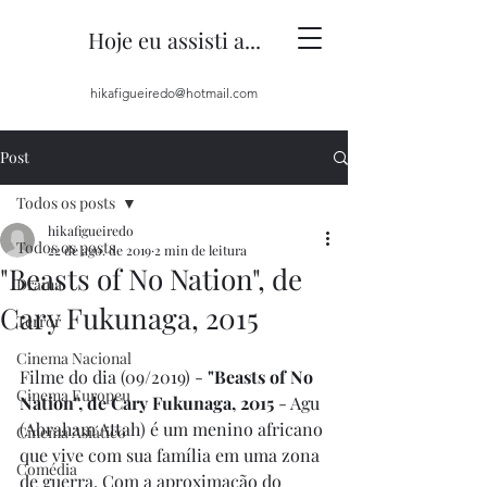
Hoje eu assisti a...
hikafigueiredo@hotmail.com
Post
Todos os posts
hikafigueiredo
Todos os posts
22 de ago. de 2019
2 min de leitura
"Beasts of No Nation", de
Drama
Cary Fukunaga, 2015
Terror
Cinema Nacional
Filme do dia (09/2019) - 
"Beasts of No 
Cinema Europeu
Nation", de Cary Fukunaga, 2015 
- Agu 
(Abraham Attah) é um menino africano 
Cinema Asiático
que vive com sua família em uma zona 
Comédia
de guerra. Com a aproximação do 