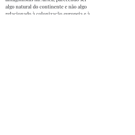
algo natural do continente e não algo 
relacionado à colonização europeia e à 
exploração capitalista do continente.
Posts recentes
Ver tudo