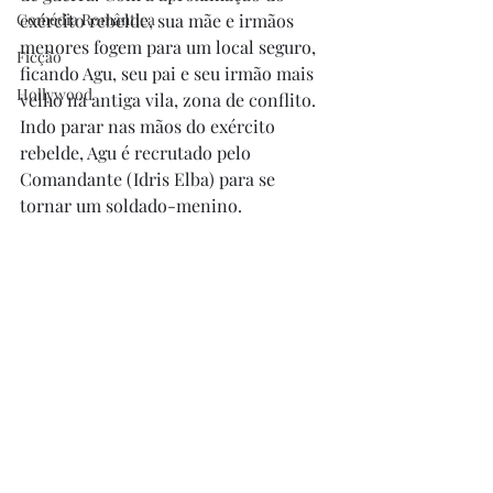
Comédia Romântica
exército rebelde, sua mãe e irmãos 
menores fogem para um local seguro, 
Ficção
ficando Agu, seu pai e seu irmão mais 
Hollywood
velho na antiga vila, zona de conflito. 
Indo parar nas mãos do exército 
rebelde, Agu é recrutado pelo 
Comandante (Idris Elba) para se 
tornar um soldado-menino.