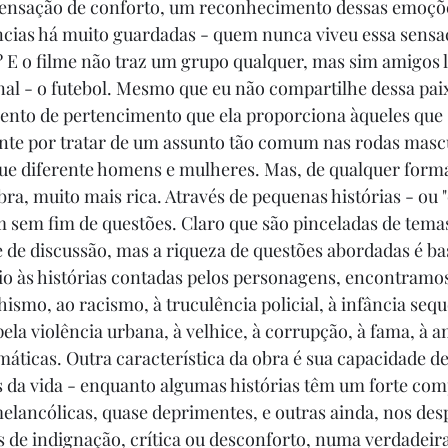
 sensação de conforto, um reconhecimento dessas emoçõe
ncias há muito guardadas - quem nunca viveu essa sensa
E o filme não traz um grupo qualquer, mas sim amigos l
al - o futebol. Mesmo que eu não compartilhe dessa pai
nto de pertencimento que ela proporciona àqueles que s
nte por tratar de um assunto tão comum nas rodas mascu
que diferente homens e mulheres. Mas, de qualquer forma
ra, muito mais rica. Através de pequenas histórias - ou "
m sem fim de questões. Claro que são pinceladas de tema
de discussão, mas a riqueza de questões abordadas é ba
io às histórias contadas pelos personagens, encontram
ismo, ao racismo, à truculência policial, à infância sequ
ela violência urbana, à velhice, à corrupção, à fama, à 
áticas. Outra característica da obra é sua capacidade de
zas da vida - enquanto algumas histórias têm um forte co
elancólicas, quase deprimentes, e outras ainda, nos des
s de indignação, crítica ou desconforto, numa verdadei