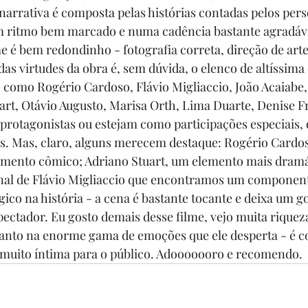
narrativa é composta pelas histórias contadas pelos per
m ritmo bem marcado e numa cadência bastante agradáve
e é bem redondinho - fotografia correta, direção de arte
as virtudes da obra é, sem dúvida, o elenco de altíssima 
 como Rogério Cardoso, Flávio Migliaccio, João Acaiabe,
rt, Otávio Augusto, Marisa Orth, Lima Duarte, Denise Fr
 protagonistas ou estejam como participações especiais, 
is. Mas, claro, alguns merecem destaque: Rogério Cardos
emento cômico; Adriano Stuart, um elemento mais dramá
final de Flávio Migliaccio que encontramos um componen
ico na história - a cena é bastante tocante e deixa um g
ctador. Eu gosto demais desse filme, vejo muita riqueza
anto na enorme gama de emoções que ele desperta - é c
 muito íntima para o público. Adooooooro e recomendo. 