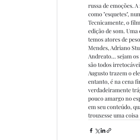
russa de emoções. A 
como "esquetes", nu
Tecnicamente, o film
edição de som. Uma d
temos atores de peso
Mendes, Adriano Stua
Andreato... sejam os
são todos irretocáve
Augusto trazem o el
entanto, é na cena 
verdadeiramente trág
pouco amargo no espe
em seu conteúdo, qu
trouxesse uma coisa