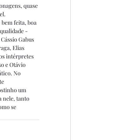
sonagens, quase 
l. 
 bem feita, boa 
qualidade - 
 Cássio Gabus 
aga, Elias 
os intérpretes 
o e Otávio 
tico. No 
te 
ostinho um 
 nele, tanto 
omo se 