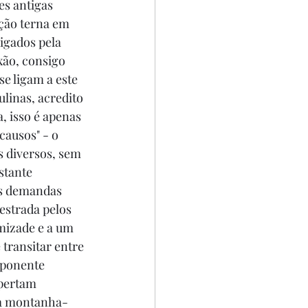
s antigas 
ção terna em 
igados pela 
xão, consigo 
e ligam a este 
linas, acredito 
, isso é apenas 
causos" - o 
s diversos, sem 
stante 
os demandas 
estrada pelos 
amizade e a um 
 transitar entre 
mponente 
pertam 
ra montanha-