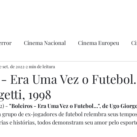
error
Cinema Nacional
Cinema Europeu
Ci
ntica
e set. de 2022
2 min de leitura
Ficção
Hollywood
 - Era Uma Vez o Futebol..
etti, 1998
) - 
"Boleiros - Era Uma Vez o Futebol...", de Ugo Giorget
 grupo de ex-jogadores de futebol relembra seus tempos
as e histórias, todos demonstram seu amor pelo esporte