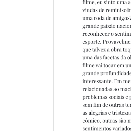
filme, eu sinto uma
vindas de reminiscê
uma roda de amigos? 
grande paixão nacion
reconhecer o sentime
esporte. Provavelme
que talvez a obra to
uma das facetas da ob
filme vai tocar em u
grande profundidade 
interessante. Em me
relacionadas ao mach
problemas sociais e p
sem fim de outras tem
as alegrias e triste
cômico, outras são m
sentimentos variado