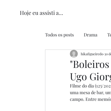
Hoje eu assisti a...
Todos os posts
Drama
T
Comédia
hikafigueiredo
Comédia Româ
30 d
"Boleiros
Ugo Giorg
Filme do dia (125/2022
uma mesa de bar, um
campo. Entre memóri