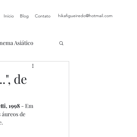
hikafigueiredo@hotmail.com
Início
Blog
Contato
nema Asiático
.", de
ti, 1998 
- Em 
 áureos de 
. 