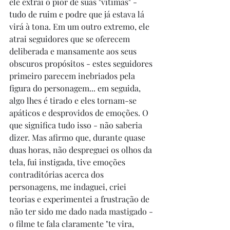
ele extrai o pior de suas "vítimas" - 
tudo de ruim e podre que já estava lá 
virá à tona. Em um outro extremo, ele 
atrai seguidores que se oferecem 
deliberada e mansamente aos seus 
obscuros propósitos - estes seguidores 
primeiro parecem inebriados pela 
figura do personagem... em seguida, 
algo lhes é tirado e eles tornam-se 
apáticos e desprovidos de emoções. O 
que significa tudo isso - não saberia 
dizer. Mas afirmo que, durante quase 
duas horas, não despreguei os olhos da 
tela, fui instigada, tive emoções 
contraditórias acerca dos 
personagens, me indaguei, criei 
teorias e experimentei a frustração de 
não ter sido me dado nada mastigado - 
o filme te fala claramente "te vira, 