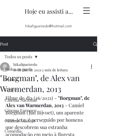
Hoje eu assisti a...
hikafigueiredo@hotmail.com
Post
Todos os posts
hikafigueiredo
Todos os posts
10 de jan. de 2021
2 min de leitura
"Borgman", de Alex van
Drama
Warmerdan, 2013
Terror
Filme do dia (26/2021) - 
"Borgman", de 
Cinema Nacional
Alex van Warmerdan, 2013
 - Camiel 
Cinema Europeu
Borgman (Jan Bijvoet), um aparente 
sem-teto, é perseguido por homens  
Cinema Asiático
que descobrem sua estranha 
Comédia
acomodação em meio à floresta. 