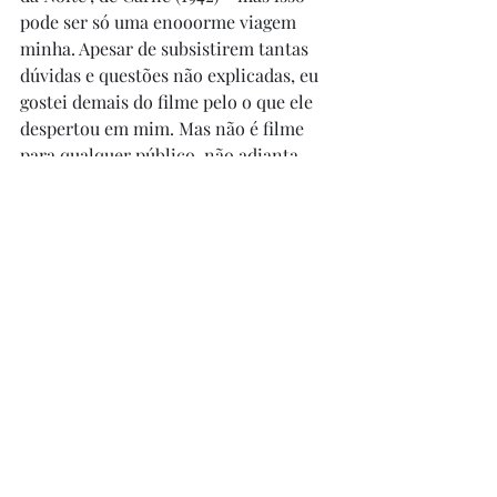
pode ser só uma enooorme viagem 
minha. Apesar de subsistirem tantas 
dúvidas e questões não explicadas, eu 
gostei demais do filme pelo o que ele 
despertou em mim. Mas não é filme 
para qualquer público, não adianta. 
Quem quer história convencional, 
com começo, meio e fim e explicações 
racionais e convincentes nem deve 
passar perto. Agora... se você quiser ter 
uma estranha e instigante experiência 
cinematográfica, vai em frente. 
PS - o filme é holandês e talvez isso 
explique a doideira toda, porque 
aquele povo lá não é muito normal 
mesmo... rs