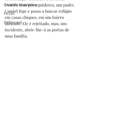
Comédia Romântica
Dentre seus perseguidores, um padre. 
Camiel foge e passa a buscar refúgio 
Ficção
em casas chiques, em um bairro 
Hollywood
afastado. Ele é rejeitado, mas, um 
incidente, abrir-lhe-á as portas de 
uma família. 