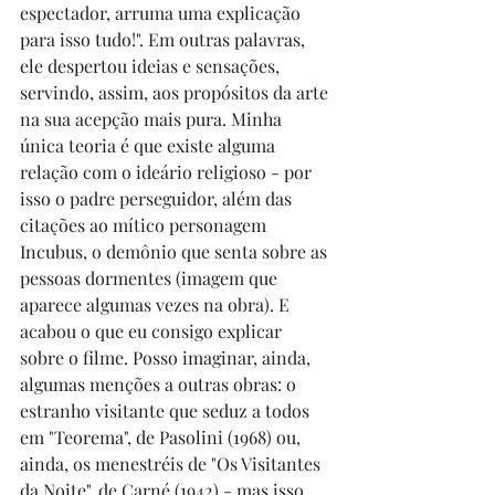
espectador, arruma uma explicação 
para isso tudo!". Em outras palavras, 
ele despertou ideias e sensações, 
servindo, assim, aos propósitos da arte 
na sua acepção mais pura. Minha 
única teoria é que existe alguma 
relação com o ideário religioso - por 
isso o padre perseguidor, além das 
citações ao mítico personagem 
Incubus, o demônio que senta sobre as 
pessoas dormentes (imagem que 
aparece algumas vezes na obra). E 
acabou o que eu consigo explicar 
sobre o filme. Posso imaginar, ainda, 
algumas menções a outras obras: o 
estranho visitante que seduz a todos 
em "Teorema", de Pasolini (1968) ou, 
ainda, os menestréis de "Os Visitantes 
da Noite", de Carné (1942) - mas isso 