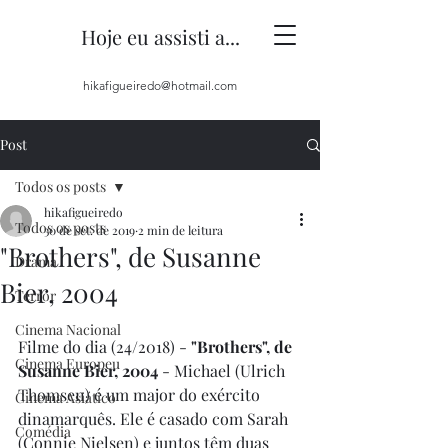
Hoje eu assisti a...
hikafigueiredo@hotmail.com
Post
Todos os posts
hikafigueiredo
Todos os posts
30 de set. de 2019
2 min de leitura
"Brothers", de Susanne
Drama
Bier, 2004
Terror
Cinema Nacional
Filme do dia (24/2018) - 
"Brothers", de 
Cinema Europeu
Susanne Bier, 2004
 - Michael (Ulrich 
Thomsen) é um major do exército 
Cinema Asiático
dinamarquês. Ele é casado com Sarah 
Comédia
(Connie Nielsen) e juntos têm duas 