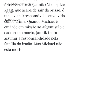
Comédia Romântica
filhas. Seu irmão Jannik (Nikolaj Lie 
Kaas), que acaba de sair da prisão, é 
Ficção
um jovem irresponsável e envolvido 
Hollywood
com o crime. Quando Michael é 
enviado em missão ao Afeganistão e 
dado como morto, Jannik tenta 
assumir a responsabilidade pela 
família do irmão. Mas Michael não 
está morto.