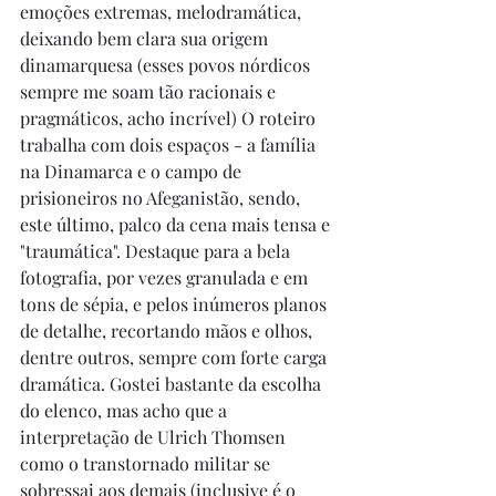
emoções extremas, melodramática, 
deixando bem clara sua origem 
dinamarquesa (esses povos nórdicos 
sempre me soam tão racionais e 
pragmáticos, acho incrível) O roteiro 
trabalha com dois espaços - a família 
na Dinamarca e o campo de 
prisioneiros no Afeganistão, sendo, 
este último, palco da cena mais tensa e 
"traumática". Destaque para a bela 
fotografia, por vezes granulada e em 
tons de sépia, e pelos inúmeros planos 
de detalhe, recortando mãos e olhos, 
dentre outros, sempre com forte carga 
dramática. Gostei bastante da escolha 
do elenco, mas acho que a 
interpretação de Ulrich Thomsen 
como o transtornado militar se 
sobressai aos demais (inclusive é o 