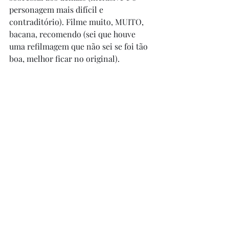
personagem mais difícil e 
contraditório). Filme muito, MUITO, 
bacana, recomendo (sei que houve 
uma refilmagem que não sei se foi tão 
boa, melhor ficar no original). 
Agradecimento especial ao amigo 
Dan 
Éljen
 que me presenteou com essa 
pérola ! 
Posts recentes
Ver tudo