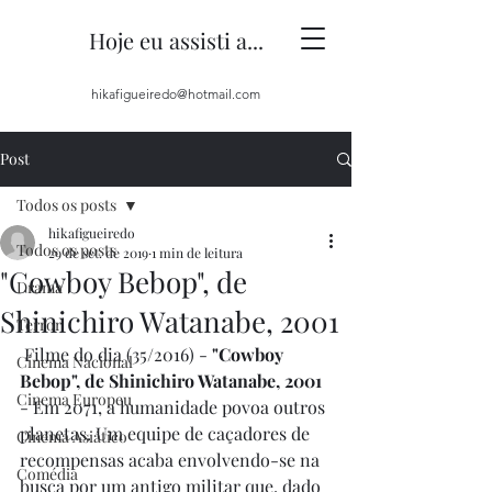
Hoje eu assisti a...
hikafigueiredo@hotmail.com
Post
Todos os posts
hikafigueiredo
Todos os posts
29 de set. de 2019
1 min de leitura
"Cowboy Bebop", de
Drama
Shinichiro Watanabe, 2001
Terror
 Filme do dia (35/2016) - 
"Cowboy 
Cinema Nacional
Bebop", de Shinichiro Watanabe, 2001 
Cinema Europeu
- Em 2071, a humanidade povoa outros 
planetas. Um equipe de caçadores de 
Cinema Asiático
recompensas acaba envolvendo-se na 
Comédia
busca por um antigo militar que, dado 