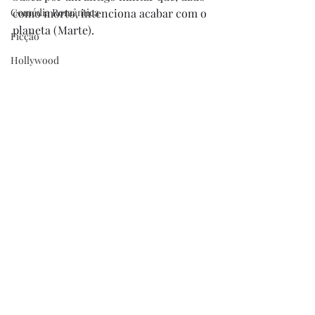
Comédia Romântica
como morto, intenciona acabar com o 
planeta (Marte). 
Ficção
Hollywood