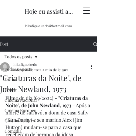
Hoje eu assisti a...
hikafigueiredo@hotmail.com
Post
Todos os posts
hikafigueiredo
Todos os posts
2 de mai. de 2022
2 min de leitura
"Criaturas da Noite", de
Drama
John Newland, 1973
Terror
Filme do dia (69/2022) - 
"Criaturas da 
Cinema Nacional
Noite", de John Newland, 1973
 - Após a 
Cinema Europeu
morte de sua avó, a dona de casa Sally 
(Kim Darby) e seu marido Alex (Jim 
Cinema Asiático
Hutton) mudam-se para a casa que 
Comédia
receberam de herança da idosa. 