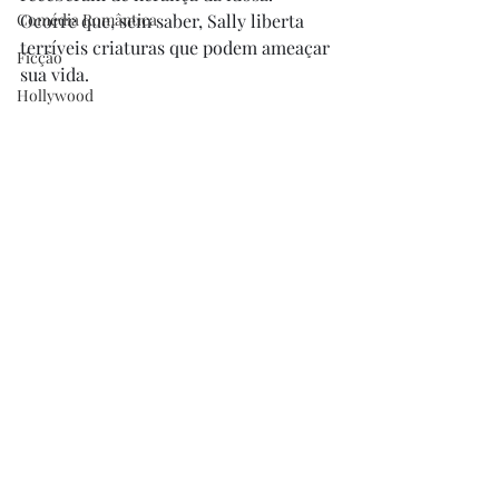
Comédia Romântica
Ocorre que, sem saber, Sally liberta 
terríveis criaturas que podem ameaçar 
Ficção
sua vida.
Hollywood