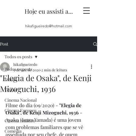
Hoje eu assisti a...
hikafigueiredo@hotmail.com
Post
Todos os posts
hikafigueiredo
Todos os posts
9 de jan. de 2020
2 min de leitura
"Elegia de Osaka", de Kenji
Drama
Mizoguchi, 1936
Terror
Cinema Nacional
Filme do dia (09/2020) - 
"Elegia de 
Cinema Europeu
Osaka", de Kenji Mizoguchi, 1936 
- 
Ayako (Isuzu Yamada) é uma jovem 
Cinema Asiático
com problemas familiares que se vê 
Comédia
assediada por seu chefe, de quem 