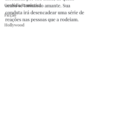
Comédia Romântica
acaba se tornando amante. Sua 
conduta irá desencadear uma série de 
Ficção
reações nas pessoas que a rodeiam.
Hollywood