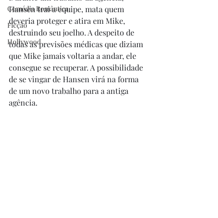
Comédia Romântica
Hansen trai a equipe, mata quem 
deveria proteger e atira em Mike, 
Ficção
destruindo seu joelho. A despeito de 
Hollywood
todas as previsões médicas que diziam 
que Mike jamais voltaria a andar, ele 
consegue se recuperar. A possibilidade 
de se vingar de Hansen virá na forma 
de um novo trabalho para a antiga 
agência.