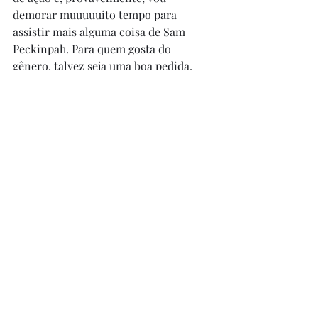
demorar muuuuuito tempo para 
assistir mais alguma coisa de Sam 
Peckinpah. Para quem gosta do 
gênero, talvez seja uma boa pedida. 
Como eu não gosto, não serve para 
mim.
Posts recentes
Ver tudo