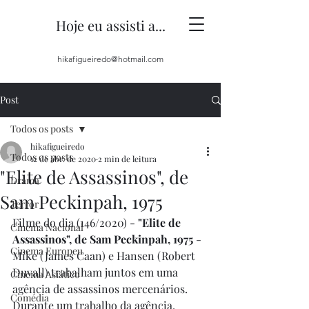
Hoje eu assisti a...
hikafigueiredo@hotmail.com
Post
Todos os posts
hikafigueiredo
Todos os posts
12 de abr. de 2020
2 min de leitura
"Elite de Assassinos", de
Drama
Sam Peckinpah, 1975
Terror
Filme do dia (146/2020) - 
"Elite de 
Cinema Nacional
Assassinos", de Sam Peckinpah, 1975
 - 
Cinema Europeu
Mike (James Caan) e Hansen (Robert 
Duvall) trabalham juntos em uma 
Cinema Asiático
agência de assassinos mercenários. 
Comédia
Durante um trabalho da agência, 