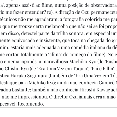
a", apenas assisti ao filme, numa posição de observadora
o me fazer entender? rs). A direção de Ozu permaneceu 
técnicos não me agradaram: a fotografia colorida me pa
o que me trouxe certa melancolia que não sei se foi propo
lém disso, detestei parte da trilha sonora, em especial 
te equivocada e insistente, que toca na chegada do gru
 mim, estaria mais adequada a uma comédia italiana da d
me cortou totalmente o "clima" do começo do filme). No 
do cinema japonês: a maravilhosa Machiko Kyô (de "Rash
mo Chishu Ryu (de "Era Uma Vez em Tóquio", "Pai e Filha" 
ástica Haruko Sugimura (também de "Era Uma Vez em Tóq
 destaque para Michiko Kyô; ainda não conhecia Ganjirô
radou bastante; também não conhecia Hiroshi Kawaguchi
e não me impressionou. O diretor Ozu jamais erra a mão 
mpecável. Recomendo.