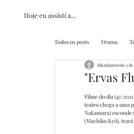
Hoje eu assisti a...
Todos os posts
Drama
T
Comédia
hikafigueiredo
Comédia Româ
3 de
"Ervas Fl
Filme do dia (47/2020
teatro chega a uma p
Nakamura) esconde u
(Machiko Kyô), trará