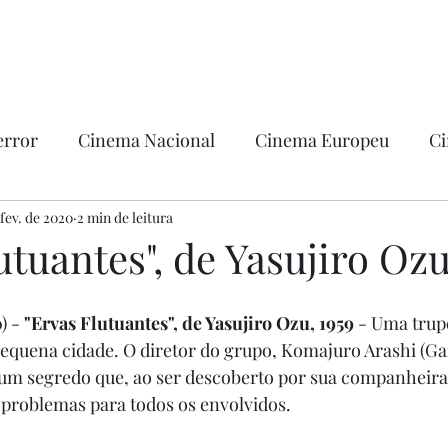
error
Cinema Nacional
Cinema Europeu
Ci
ntica
 fev. de 2020
2 min de leitura
Ficção
Hollywood
utuantes", de Yasujiro Ozu
) - 
"Ervas Flutuantes", de Yasujiro Ozu, 1959
 - Uma trupe
equena cidade. O diretor do grupo, Komajuro Arashi (Ga
m segredo que, ao ser descoberto por sua companheira
 problemas para todos os envolvidos.