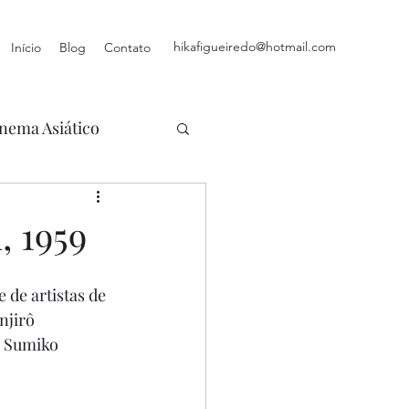
hikafigueiredo@hotmail.com
Início
Blog
Contato
nema Asiático
, 1959
 de artistas de 
njirô 
 Sumiko 