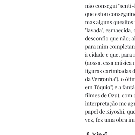
não consegui "senti-l
que estou conseguind
mas alguns quesitos 
"lavada", esmaecida, 
desconfio que não; a
para mim completamen
à cidade e que, para
(nossa, essa música 
figuras carimbadas 
da Vergonha"), o óti
em Tóquio") e a fant
filmes de Ozu), com
interpretação me ag
papel de Kiyoshi, qu
vez, fez uma obra i