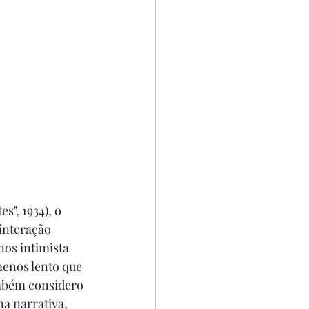
", 1934), o 
interação 
os intimista 
enos lento que 
ambém considero 
a narrativa, 