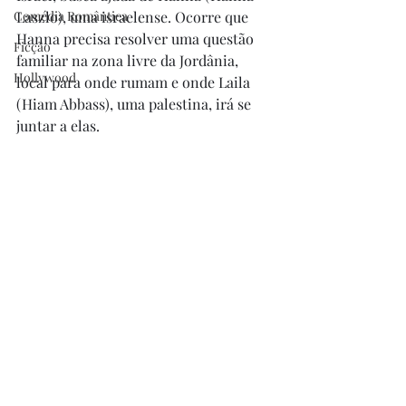
Comédia Romântica
Laszlo), uma israelense. Ocorre que 
Hanna precisa resolver uma questão 
Ficção
familiar na zona livre da Jordânia, 
Hollywood
local para onde rumam e onde Laila 
(Hiam Abbass), uma palestina, irá se 
juntar a elas.