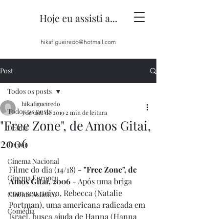
Hoje eu assisti a...
hikafigueiredo@hotmail.com
Post
Todos os posts
hikafigueiredo
Todos os posts
3 de out. de 2019
2 min de leitura
"Free Zone", de Amos Gitai,
Drama
2006
Terror
Cinema Nacional
Filme do dia (14/18) - 
"Free Zone", de 
Cinema Europeu
Amos Gitai, 2006
 - Após uma briga 
com seu noivo, Rebecca (Natalie 
Cinema Asiático
Portman), uma americana radicada em 
Comédia
Israel, busca ajuda de Hanna (Hanna 