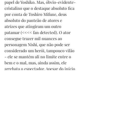
papel de Yoshiko. Mas, óbvio-evidente-
cristalino que o destaque absoluto fica 
por conta de Toshiro Mifune, deus 
absoluto do panteão de atores e 
atrizes que atingiram um outro 
patamar (<<<< fan detected). O ator 
consegue trazer mil nuances ao 
personagem Nishi, que não pode ser 
considerado um herói, tampouco vilão 
- ele se mantém ali no limite entre o 
bem e o mal, mas, ainda assim, ele 
arrebata o espectador. Apesar do início 
um tanto quanto arrastado, o filme 
ganha ritmo e se sustenta muito bem 
até o desfecho: Kurosawa-Mifune 
sendo gigantes, como sempre. 
Recomendo, claro.