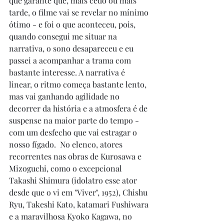
que garante que, mais cedo ou mais 
tarde, o filme vai se revelar no mínimo 
ótimo - e foi o que aconteceu, pois, 
quando consegui me situar na 
narrativa, o sono desapareceu e eu 
passei a acompanhar a trama com 
bastante interesse. A narrativa é 
linear, o ritmo começa bastante lento, 
mas vai ganhando agilidade no 
decorrer da história e a atmosfera é de 
suspense na maior parte do tempo - 
com um desfecho que vai estragar o 
nosso fígado.  No elenco, atores 
recorrentes nas obras de Kurosawa e 
Mizoguchi, como o excepcional 
Takashi Shimura (idolatro esse ator 
desde que o vi em "Viver", 1952), Chishu 
Ryu, Takeshi Kato, katamari Fushiwara 
e a maravilhosa Kyoko Kagawa, no 