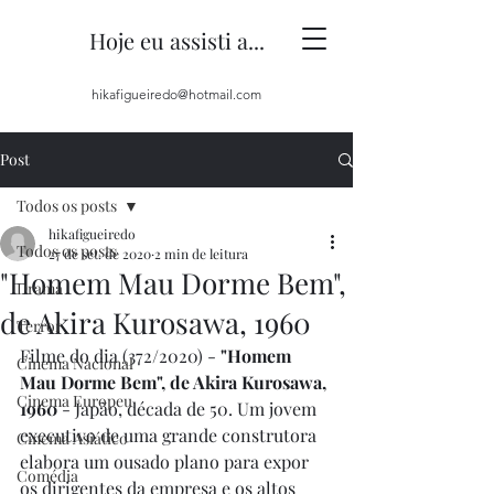
Hoje eu assisti a...
hikafigueiredo@hotmail.com
Post
Todos os posts
hikafigueiredo
Todos os posts
27 de set. de 2020
2 min de leitura
"Homem Mau Dorme Bem",
Drama
de Akira Kurosawa, 1960
Terror
Filme do dia (372/2020) - 
"Homem 
Cinema Nacional
Mau Dorme Bem", de Akira Kurosawa, 
Cinema Europeu
1960
 - Japão, década de 50. Um jovem 
executivo de uma grande construtora 
Cinema Asiático
elabora um ousado plano para expor 
Comédia
os dirigentes da empresa e os altos 