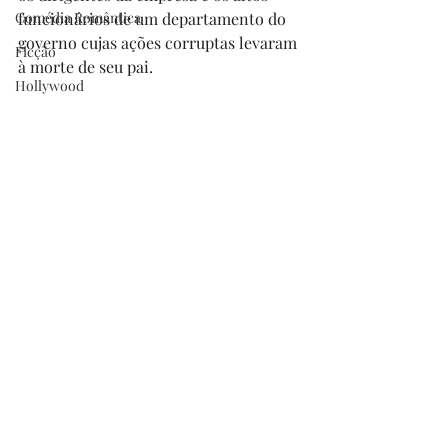
Comédia Romântica
funcionários de um departamento do 
governo cujas ações corruptas levaram 
Ficção
à morte de seu pai. 
Hollywood