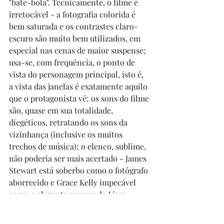
"bate-bola". Tecnicamente, o filme é 
irretocável - a fotografia colorida é 
bem saturada e os contrastes claro-
escuro são muito bem utilizados, em 
especial nas cenas de maior suspense; 
usa-se, com frequência, o ponto de 
vista do personagem principal, isto é, 
a vista das janelas é exatamente aquilo 
que o protagonista vê; os sons do filme 
são, quase em sua totalidade, 
diegéticos, retratando os sons da 
vizinhança (inclusive os muitos 
trechos de música); o elenco, sublime, 
não poderia ser mais acertado - James 
Stewart está soberbo como o fotógrafo 
aborrecido e Grace Kelly impecável 
como a elegante namorada Lisa; 
Thelma Ritter não nega sua veia 
cômica como a enfermeira Stella; 