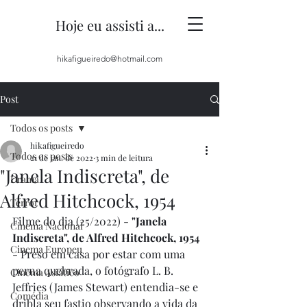
Hoje eu assisti a...
hikafigueiredo@hotmail.com
Post
Todos os posts
hikafigueiredo
Todos os posts
21 de jan. de 2022
3 min de leitura
"Janela Indiscreta", de
Drama
Alfred Hitchcock, 1954
Terror
Filme do dia (25/2022) - 
"Janela 
Cinema Nacional
Indiscreta", de Alfred Hitchcock, 1954
Cinema Europeu
- Preso em casa por estar com uma 
perna quebrada, o fotógrafo L. B. 
Cinema Asiático
Jeffries (James Stewart) entendia-se e 
Comédia
dribla seu fastio observando a vida da 