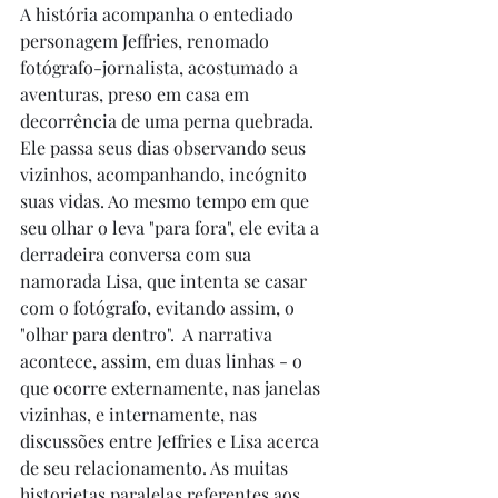
A história acompanha o entediado 
personagem Jeffries, renomado 
fotógrafo-jornalista, acostumado a 
aventuras, preso em casa em 
decorrência de uma perna quebrada. 
Ele passa seus dias observando seus 
vizinhos, acompanhando, incógnito 
suas vidas. Ao mesmo tempo em que 
seu olhar o leva "para fora", ele evita a 
derradeira conversa com sua 
namorada Lisa, que intenta se casar 
com o fotógrafo, evitando assim, o 
"olhar para dentro".  A narrativa 
acontece, assim, em duas linhas - o 
que ocorre externamente, nas janelas 
vizinhas, e internamente, nas 
discussões entre Jeffries e Lisa acerca 
de seu relacionamento. As muitas 
historietas paralelas referentes aos 