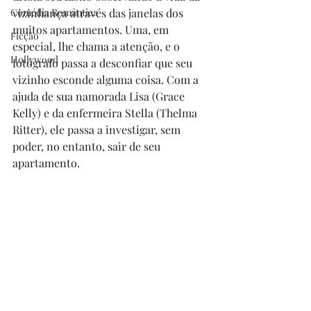
Comédia Romântica
vizinhança através das janelas dos 
muitos apartamentos. Uma, em 
Ficção
especial, lhe chama a atenção, e o 
Hollywood
fotógrafo passa a desconfiar que seu 
vizinho esconde alguma coisa. Com a 
ajuda de sua namorada Lisa (Grace 
Kelly) e da enfermeira Stella (Thelma 
Ritter), ele passa a investigar, sem 
poder, no entanto, sair de seu 
apartamento. 