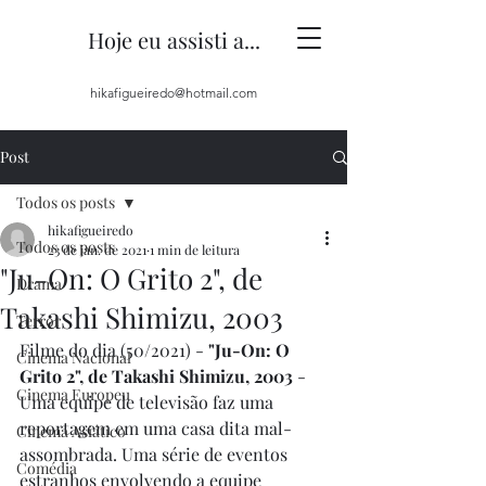
Hoje eu assisti a...
hikafigueiredo@hotmail.com
Post
Todos os posts
hikafigueiredo
Todos os posts
23 de jan. de 2021
1 min de leitura
"Ju-On: O Grito 2", de
Drama
Takashi Shimizu, 2003
Terror
Filme do dia (50/2021) - 
"Ju-On: O 
Cinema Nacional
Grito 2", de Takashi Shimizu, 2003
 - 
Cinema Europeu
Uma equipe de televisão faz uma 
reportagem em uma casa dita mal-
Cinema Asiático
assombrada. Uma série de eventos 
Comédia
estranhos envolvendo a equipe 