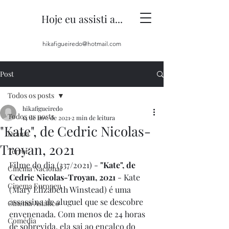
Hoje eu assisti a...
hikafigueiredo@hotmail.com
Post
Todos os posts
hikafigueiredo
Todos os posts
14 de nov. de 2021
2 min de leitura
"Kate", de Cedric Nicolas-
Drama
Troyan, 2021
Terror
Filme do dia (337/2021) - 
"Kate", de 
Cinema Nacional
Cedric Nicolas-Troyan, 2021
 - Kate 
Cinema Europeu
(Mary Elizabeth Winstead) é uma 
assassina de aluguel que se descobre 
Cinema Asiático
envenenada. Com menos de 24 horas 
Comédia
de sobrevida, ela sai ao encalço do 