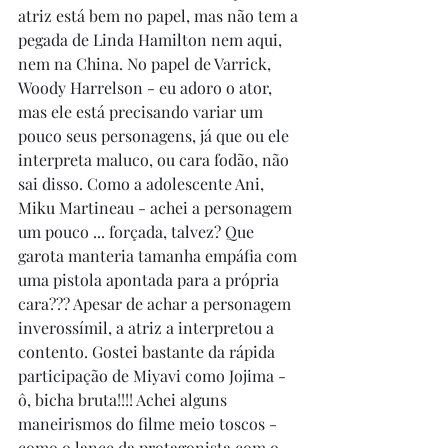
atriz está bem no papel, mas não tem a 
pegada de Linda Hamilton nem aqui, 
nem na China. No papel de Varrick, 
Woody Harrelson - eu adoro o ator, 
mas ele está precisando variar um 
pouco seus personagens, já que ou ele 
interpreta maluco, ou cara fodão, não 
sai disso. Como a adolescente Ani, 
Miku Martineau - achei a personagem 
um pouco ... forçada, talvez? Que 
garota manteria tamanha empáfia com 
uma pistola apontada para a própria 
cara??? Apesar de achar a personagem 
inverossímil, a atriz a interpretou a 
contento. Gostei bastante da rápida 
participação de Miyavi como Jojima - 
ô, bicha bruta!!!! Achei alguns 
maneirismos do filme meio toscos - 
como o lance da protagonista com o 