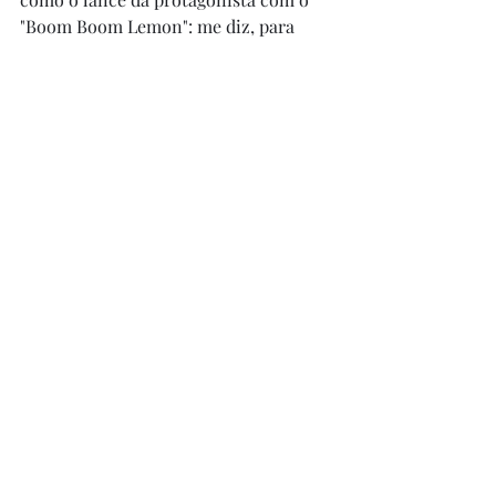
"Boom Boom Lemon": me diz, para 
quê? Apesar de não poder dizer que 
gostei da obra - principalmente por 
não curtir, em geral, filmes de ação - 
entendo que ele tem lá algumas 
virtudes dentro de seu nicho. Mas 
também não achei tão bom assim para 
recomendar, não. Mais uma vez, vejam 
por sua conta e risco, já que está 
facinho na Netflix.
Posts recentes
Ver tudo