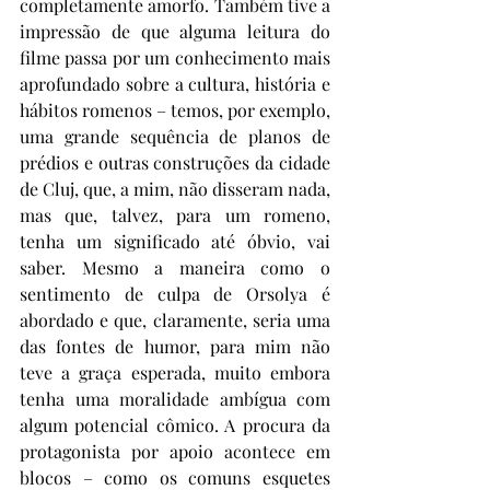
completamente amorfo. Também tive a 
impressão de que alguma leitura do 
filme passa por um conhecimento mais 
aprofundado sobre a cultura, história e 
hábitos romenos – temos, por exemplo, 
uma grande sequência de planos de 
prédios e outras construções da cidade 
de Cluj, que, a mim, não disseram nada, 
mas que, talvez, para um romeno, 
tenha um significado até óbvio, vai 
saber. Mesmo a maneira como o 
sentimento de culpa de Orsolya é 
abordado e que, claramente, seria uma 
das fontes de humor, para mim não 
teve a graça esperada, muito embora 
tenha uma moralidade ambígua com 
algum potencial cômico. A procura da 
protagonista por apoio acontece em 
blocos – como os comuns esquetes 