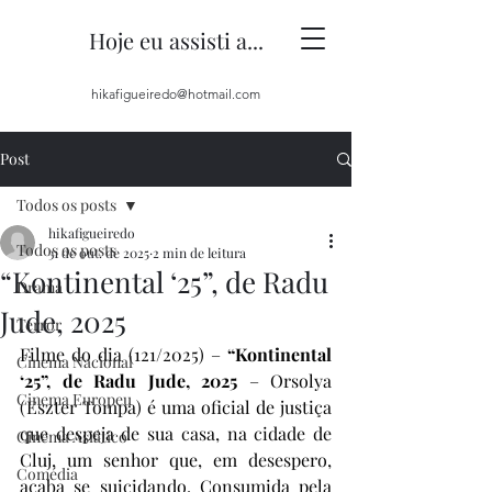
Hoje eu assisti a...
hikafigueiredo@hotmail.com
Post
Todos os posts
hikafigueiredo
Todos os posts
31 de out. de 2025
2 min de leitura
“Kontinental ‘25”, de Radu
Drama
Jude, 2025
Terror
Filme do dia (121/2025) – 
“Kontinental 
Cinema Nacional
‘25”, de Radu Jude, 2025
 – Orsolya 
Cinema Europeu
(Eszter Tompa) é uma oficial de justiça 
que despeja de sua casa, na cidade de 
Cinema Asiático
Cluj, um senhor que, em desespero, 
Comédia
acaba se suicidando. Consumida pela 