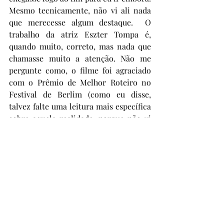
Mesmo tecnicamente, não vi ali nada 
que merecesse algum destaque.  O 
trabalho da atriz Eszter Tompa é, 
quando muito, correto, mas nada que 
chamasse muito a atenção. Não me 
pergunte como, o filme foi agraciado 
com o Prêmio de Melhor Roteiro no 
Festival de Berlim (como eu disse, 
talvez falte uma leitura mais específica 
sobre aquela realidade, porque não vi 
justificativa para esse prêmio!). Chato, 
chato, chato. Trigésimo sexto filme 
visto na 49ª Mostra Internacional de 
Cinema de São Paulo.