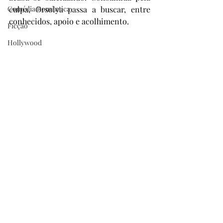
Comédia Romântica
culpa, Orsolya passa a buscar, entre 
conhecidos, apoio e acolhimento.
Ficção
Hollywood