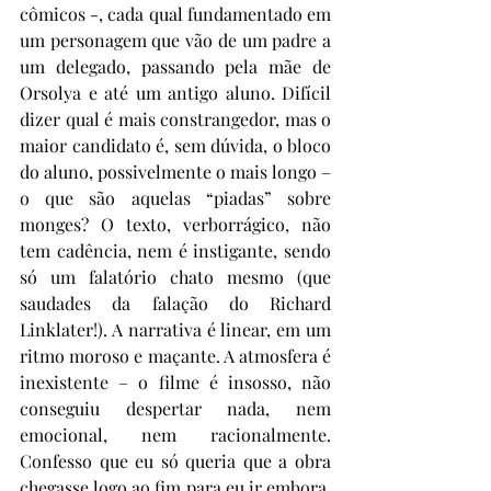
cômicos -, cada qual fundamentado em 
um personagem que vão de um padre a 
um delegado, passando pela mãe de 
Orsolya e até um antigo aluno. Difícil 
dizer qual é mais constrangedor, mas o 
maior candidato é, sem dúvida, o bloco 
do aluno, possivelmente o mais longo – 
o que são aquelas “piadas” sobre 
monges? O texto, verborrágico, não 
tem cadência, nem é instigante, sendo 
só um falatório chato mesmo (que 
saudades da falação do Richard 
Linklater!). A narrativa é linear, em um 
ritmo moroso e maçante. A atmosfera é 
inexistente – o filme é insosso, não 
conseguiu despertar nada, nem 
emocional, nem racionalmente. 
Confesso que eu só queria que a obra 
chegasse logo ao fim para eu ir embora. 