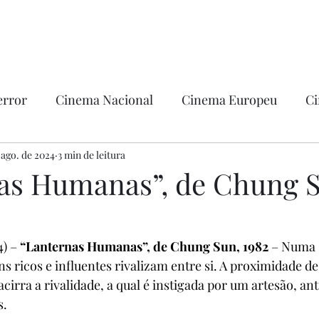
error
Cinema Nacional
Cinema Europeu
Ci
ntica
 ago. de 2024
3 min de leitura
Ficção
Hollywood
as Humanas”, de Chung 
) – 
“Lanternas Humanas”, de Chung Sun, 1982
 – Numa 
s ricos e influentes rivalizam entre si. A proximidade d
 acirra a rivalidade, a qual é instigada por um artesão, an
s.