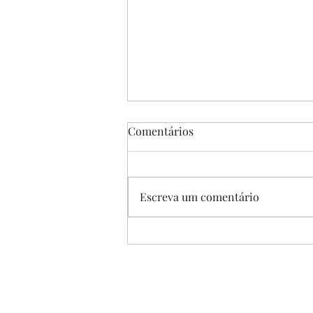
Comentários
Escreva um comentário
“A Única Saída”, de Park
Chan-wook, 2025