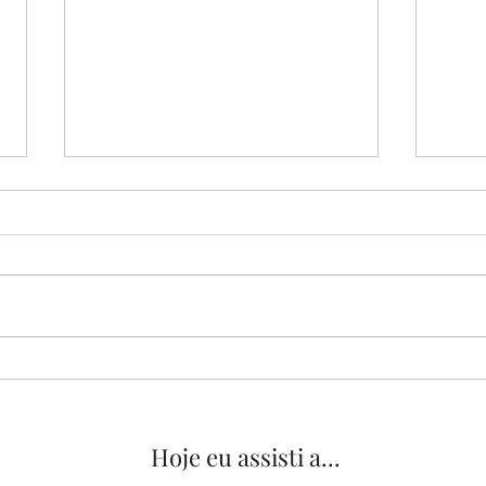
“Tipos de Gentileza”, de
“O M
Yorgos Lanthimos, 2024
2022
Hoje eu assisti a...