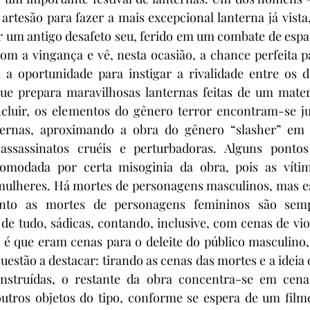
rtesão para fazer a mais excepcional lanterna já vista
er um antigo desafeto seu, ferido em um combate de espa
om a vingança e vê, nesta ocasião, a chance perfeita p
a a oportunidade para instigar a rivalidade entre os d
 prepara maravilhosas lanternas feitas de um materi
cluir, os elementos do gênero terror encontram-se ju
ternas, aproximando a obra do gênero “slasher” em 
assassinatos cruéis e perturbadoras. Alguns ponto
comodada por certa misoginia da obra, pois as vítim
 mulheres. Há mortes de personagens masculinos, mas es
anto as mortes de personagens femininos são sempr
de tudo, sádicas, contando, inclusive, com cenas de viol
 é que eram cenas para o deleite do público masculino,
uestão a destacar: tirando as cenas das mortes e a ideia 
onstruídas, o restante da obra concentra-se em cena
outros objetos do tipo, conforme se espera de um filme