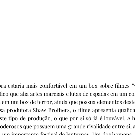
bra estaria mais confortável em um box sobre filmes “w
co que alia artes marciais e lutas de espadas em um co
e em um box de terror, ainda que possua elementos deste
sa produtora Shaw Brothers, o filme apresenta qualida
te tipo de produção, o que por si só já é louvável. A hi
derosos que possuem uma grande rivalidade entre si, a 
 um importante festival de lanternas. Um dos homens 