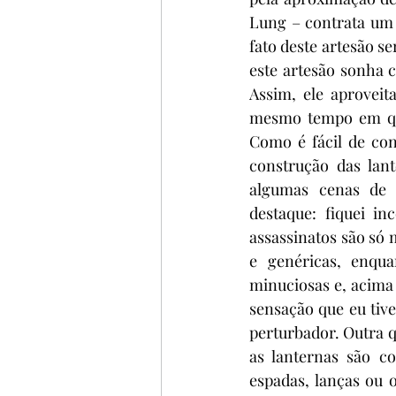
Lung – contrata um a
fato deste artesão s
este artesão sonha c
Assim, ele aproveit
mesmo tempo em que
Como é fácil de con
construção das lan
algumas cenas de 
destaque: fiquei in
assassinatos são só
e genéricas, enqu
minuciosas e, acima 
sensação que eu tive
perturbador. Outra q
as lanternas são c
espadas, lanças ou 