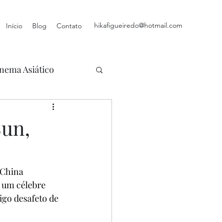
hikafigueiredo@hotmail.com
Início
Blog
Contato
nema Asiático
Sun,
China 
e um célebre 
tigo desafeto de 