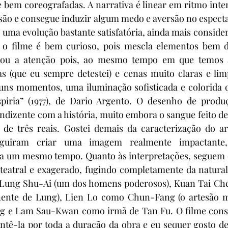
bem coreografadas. A narrativa é linear em ritmo inten
são e consegue induzir algum medo e aversão no espectad
ma evolução bastante satisfatória, ainda mais considera
o filme é bem curioso, pois mescla elementos bem div
mou a atenção pois, ao mesmo tempo em que temos a
s (que eu sempre detestei) e cenas muito claras e lim
guns momentos, uma iluminação sofisticada e colorida 
piria” (1977), de Dario Argento. O desenho de produ
dizente com a história, muito embora o sangue feito de 
 de três reais. Gostei demais da caracterização do ar
eguiram criar uma imagem realmente impactante,
 a um mesmo tempo. Quanto às interpretações, seguem o 
teatral e exagerado, fugindo completamente da naturali
 Lung Shu-Ai (um dos homens poderosos), Kuan Tai Ch
nte de Lung), Lien Lo como Chun-Fang (o artesão mal
g e Lam Sau-Kwan como irmã de Tan Fu. O filme cons
tê-la por toda a duração da obra e eu sequer gosto de 