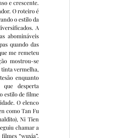
so e crescente. 
or. O roteiro é 
ndo o estilo da 
ersificados. A 
s abomináveis 
pas quando das 
que me remeteu 
ção mostrou-se 
tinta vermelha, 
tesão enquanto 
 que desperta 
estilo de filme 
dade. O elenco 
en como Tan Fu 
dito), Ni Tien 
eguiu chamar a 
filmes “wuxia”. 