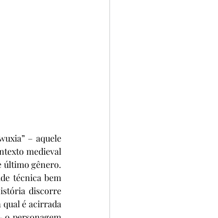
uxia” – aquele 
ntexto medieval 
 último gênero. 
de técnica bem 
stória discorre 
qual é acirrada 
– o personagem 