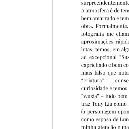
surpreendentemente 
A atmosfera é de ten
bem amarrado e tem u
obra. Formalmente, 
fotografia me cha
aproximações rápida
lutas, temos, em al
ao excepcional “Sus
caprichado e bem con
mais falso que nota
“criatura” – cons
curiosidade e temos
“wuxia” – tudo bem 
traz Tony Liu como
(o personagem opone
como esposa de Lun
minha atenção e man