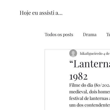
Hoje eu assisti a...
Todos os posts
Drama
T
Comédia
hikafigueiredo
Comédia Româ
4 de
“Lantern
1982
Filme do dia (80/2024
medieval, dois homen
festival de lanternas
um dos contendente