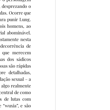
, desprezando o 
das. Ocorre que 
ara punir Lung. 
ois homens, ao 
al abominável. 
stamente nesta 
decorrência de 
s que merecem 
as dos sádicos 
sas são rápidas 
e detalhadas, 
ação sexual – a 
 algo realmente 
central de como 
s de lutas com 
 “wuxia”, e são 