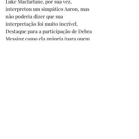
Luke Macfarlane, por sua vez, 
interpretou um simpático Aaron, mas 
não poderia dizer que sua 
interpretação foi muito incrível. 
Destaque para a participação de Debra 
Messing como ela própria (para quem 
não sabe, ícone absoluto do público 
gay por sua participação no seriado 
“Will e Grace”). Como qualquer 
comédia romântica, o filme é fofo, até 
teve uma cena que me emocionou (a 
da música), mas não é um filme que 
marca minimamente e dificilmente 
lembrarei dele em poucas semanas. 
Indico apenas para quem tem 
interesse especial no tema.