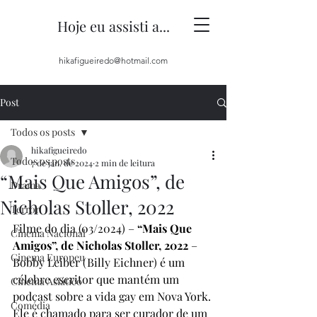
Hoje eu assisti a...
hikafigueiredo@hotmail.com
Post
Todos os posts
hikafigueiredo
Todos os posts
7 de jan. de 2024
2 min de leitura
“Mais Que Amigos”, de
Drama
Nicholas Stoller, 2022
Terror
Filme do dia (03/2024) – 
“Mais Que 
Cinema Nacional
Amigos”, de Nicholas Stoller, 2022
 – 
Cinema Europeu
Bobby Leiber (Billy Eichner) é um 
célebre escritor que mantém um 
Cinema Asiático
podcast sobre a vida gay em Nova York. 
Comédia
Ele é chamado para ser curador de um 