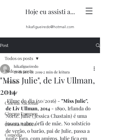
Hoje eu assisti a...
hikafigueiredo@hotmail.com
Post
Todos os posts
hikafigueiredo
Todos os posts
28 de set. de 2019
2 min de leitura
"Miss Julie", de Liv Ullman,
Drama
2014
Terror
 Filme do dia (50/2016) -
 "Miss Julie", 
Cinema Nacional
de Liv Ullman, 2014 
- 1890, Irlanda do 
Cinema Europeu
Norte. Julie (Jessica Chastain) é uma 
jovem nobre órfã de mãe. No solstício 
Cinema Asiático
de verão, o barão, pai de Julie, passa a 
Comédia
noite fora, com amigos. Julie fica em 