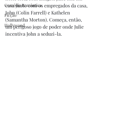
Comédia Romântica
casa junto com os empregados da casa, 
John (Colin Farrell) e Kathelen 
Ficção
(Samantha Morton). Começa, então, 
Hollywood
um perigoso jogo de poder onde Julie 
incentiva John a seduzi-la. 