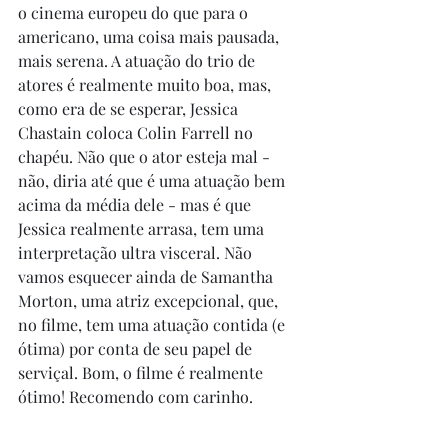
o cinema europeu do que para o 
americano, uma coisa mais pausada, 
mais serena. A atuação do trio de 
atores é realmente muito boa, mas, 
como era de se esperar, Jessica 
Chastain coloca Colin Farrell no 
chapéu. Não que o ator esteja mal - 
não, diria até que é uma atuação bem 
acima da média dele - mas é que 
Jessica realmente arrasa, tem uma 
interpretação ultra visceral. Não 
vamos esquecer ainda de Samantha 
Morton, uma atriz excepcional, que, 
no filme, tem uma atuação contida (e 
ótima) por conta de seu papel de 
serviçal. Bom, o filme é realmente 
ótimo! Recomendo com carinho. 