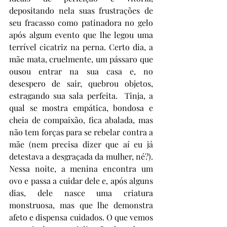
depositando nela suas frustrações de 
seu fracasso como patinadora no gelo 
após algum evento que lhe legou uma 
terrível cicatriz na perna. Certo dia, a 
mãe mata, cruelmente, um pássaro que 
ousou entrar na sua casa e, no 
desespero de sair, quebrou objetos, 
estragando sua sala perfeita.  Tinja, a 
qual se mostra empática, bondosa e 
cheia de compaixão, fica abalada, mas 
não tem forças para se rebelar contra a 
mãe (nem precisa dizer que aí eu já 
detestava a desgraçada da mulher, né?). 
Nessa noite, a menina encontra um 
ovo e passa a cuidar dele e, após alguns 
dias, dele nasce uma criatura 
monstruosa, mas que lhe demonstra 
afeto e dispensa cuidados. O que vemos 