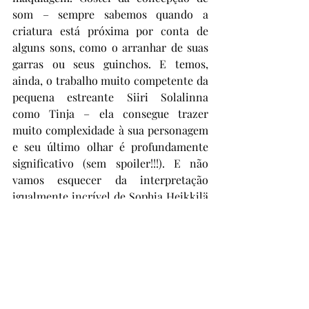
som – sempre sabemos quando a 
criatura está próxima por conta de 
alguns sons, como o arranhar de suas 
garras ou seus guinchos. E temos, 
ainda, o trabalho muito competente da 
pequena estreante Siiri Solalinna 
como Tinja – ela consegue trazer 
muito complexidade à sua personagem 
e seu último olhar é profundamente 
significativo (sem spoiler!!!). E não 
vamos esquecer da interpretação 
igualmente incrível de Sophia Heikkilä 
como a mãe – que personagem 
intragável e necessária!!!! Carinho, 
ainda, pelo personagem Tero, 
interpretado por Reino Nordin. Eu 
AMEI o filme e fiquei elucubrando 
sobre ele por horas a fio, achando 