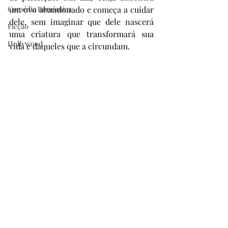
Comédia Romântica
um ovo abandonado e começa a cuidar 
dele, sem imaginar que dele nascerá 
Ficção
uma criatura que transformará sua 
Hollywood
vida e daqueles que a circundam.