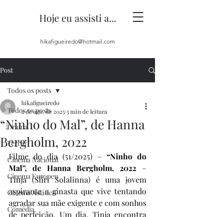
Hoje eu assisti a...
hikafigueiredo@hotmail.com
Post
Todos os posts
hikafigueiredo
Todos os posts
2 de ago. de 2025
3 min de leitura
“Ninho do Mal”, de Hanna
Drama
Bergholm, 2022
Terror
Filme do dia (51/2025) – 
“Ninho do 
Cinema Nacional
Mal”, de Hanna Bergholm, 2022
 – 
Cinema Europeu
Tinja (Siiri Solalinna) é uma jovem 
aspirante a ginasta que vive tentando 
Cinema Asiático
agradar sua mãe exigente e com sonhos 
Comédia
de perfeição. Um dia, Tinja encontra 