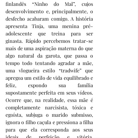
finlandês “Ninho do Mal”, cujos 
desenvolvimento e, principalmente, o 
desfecho acabaram comigo. A história 
apresenta Tinja, uma menina pré-
adolescente que treina para ser 
ginasta. Rápido percebemos tratar-se 
mais de uma aspiração materna do que 
algo natural da garota, que passa o 
tempo todo tentando agradar a mãe, 
uma vlogueira estilo “tradwife” que 
apregoa um estilo de vida equilibrado e 
feliz, expondo sua família 
supostamente perfeita em seus vídeos. 
Ocorre que, na realidade, essa mãe é 
completamente narcisista, tóxica e 
egoísta, subjuga o marido submisso, 
ignora o filho caçula e pressiona a filha 
para que ela corresponda aos seus 
ideais de perfeição e vitória, 