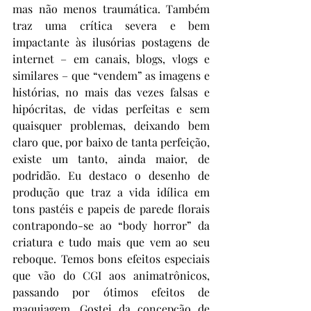
mas não menos traumática. Também 
traz uma crítica severa e bem 
impactante às ilusórias postagens de 
internet – em canais, blogs, vlogs e 
similares – que “vendem” as imagens e 
histórias, no mais das vezes falsas e 
hipócritas, de vidas perfeitas e sem 
quaisquer problemas, deixando bem 
claro que, por baixo de tanta perfeição, 
existe um tanto, ainda maior, de 
podridão. Eu destaco o desenho de 
produção que traz a vida idílica em 
tons pastéis e papeis de parede florais 
contrapondo-se ao “body horror” da 
criatura e tudo mais que vem ao seu 
reboque. Temos bons efeitos especiais 
que vão do CGI aos animatrônicos, 
passando por ótimos efeitos de 
maquiagem. Gostei da concepção de 