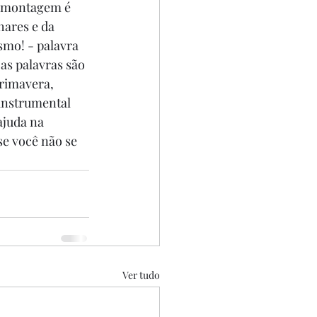
A montagem é 
ares e da 
mo! - palavra 
as palavras são 
rimavera, 
 instrumental 
ajuda na 
se você não se 
Ver tudo