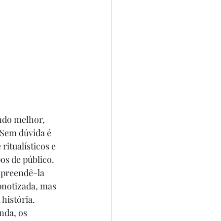
ndo melhor, 
 Sem dúvida é 
itualísticos e 
os de público. 
mpreendê-la 
pnotizada, mas 
história. 
nda, os 