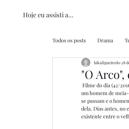
Hoje eu assisti a...
Todos os posts
Drama
T
Comédia
hikafigueiredo
Comédia Româ
28 d
"O Arco",
 Filme do dia (42/2016
um homem de meia-id
se passam e o homem,
dela. Dias antes, no
existente entre o vel