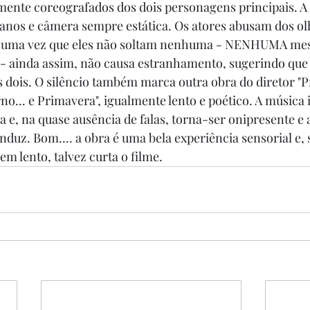
ente coreografados dos dois personagens principais. 
anos e câmera sempre estática. Os atores abusam dos olh
, uma vez que eles não soltam nenhuma - NENHUMA mes
 - ainda assim, não causa estranhamento, sugerindo que 
s dois. O silêncio também marca outra obra do diretor "P
no... e Primavera", igualmente lento e poético. A música
e, na quase ausência de falas, torna-ser onipresente e 
nduz. Bom.... a obra é uma bela experiência sensorial e, 
m lento, talvez curta o filme. 