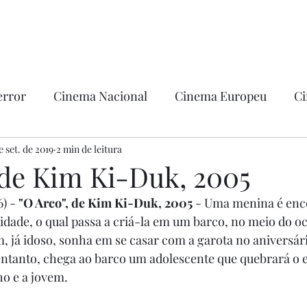
error
Cinema Nacional
Cinema Europeu
Ci
ntica
e set. de 2019
2 min de leitura
Ficção
Hollywood
 de Kim Ki-Duk, 2005
) - 
"O Arco", de Kim Ki-Duk, 2005
 - Uma menina é enc
ade, o qual passa a criá-la em um barco, no meio do oc
 já idoso, sonha em se casar com a garota no aniversári
 entanto, chega ao barco um adolescente que quebrará o e
ho e a jovem. 