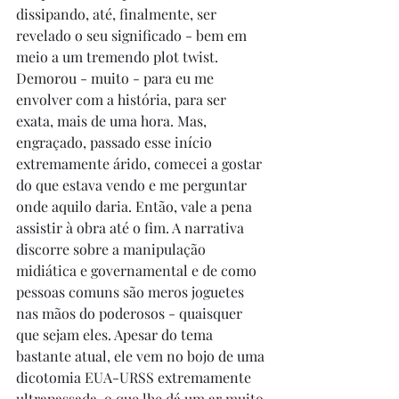
dissipando, até, finalmente, ser 
revelado o seu significado - bem em 
meio a um tremendo plot twist. 
Demorou - muito - para eu me 
envolver com a história, para ser 
exata, mais de uma hora. Mas, 
engraçado, passado esse início 
extremamente árido, comecei a gostar 
do que estava vendo e me perguntar 
onde aquilo daria. Então, vale a pena 
assistir à obra até o fim. A narrativa 
discorre sobre a manipulação 
midiática e governamental e de como 
pessoas comuns são meros joguetes 
nas mãos do poderosos - quaisquer 
que sejam eles. Apesar do tema 
bastante atual, ele vem no bojo de uma 
dicotomia EUA-URSS extremamente 
ultrapassada, o que lhe dá um ar muito 