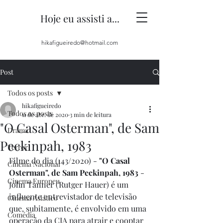
Hoje eu assisti a...
hikafigueiredo@hotmail.com
Post
Todos os posts
hikafigueiredo
Todos os posts
11 de abr. de 2020
3 min de leitura
"O Casal Osterman", de Sam
Drama
Peckinpah, 1983
Terror
Filme do dia (143/2020) - 
"O Casal 
Cinema Nacional
Osterman", de Sam Peckinpah, 1983
 - 
Cinema Europeu
John Tanner (Rutger Hauer) é um 
influente entrevistador de televisão 
Cinema Asiático
que, subitamente, é envolvido em uma 
Comédia
operação da CIA para atrair e cooptar 