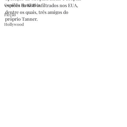
Comédia Romântica
espiões da KGB infiltrados nos EUA, 
dentre os quais, três amigos do 
Ficção
próprio Tanner.
Hollywood