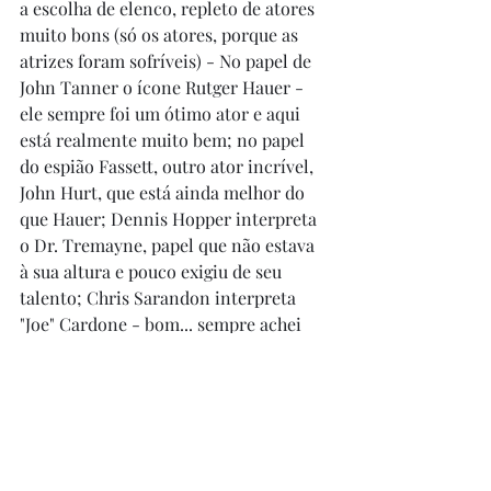
a escolha de elenco, repleto de atores 
muito bons (só os atores, porque as 
atrizes foram sofríveis) - No papel de 
John Tanner o ícone Rutger Hauer - 
ele sempre foi um ótimo ator e aqui 
está realmente muito bem; no papel 
do espião Fassett, outro ator incrível, 
John Hurt, que está ainda melhor do 
que Hauer; Dennis Hopper interpreta 
o Dr. Tremayne, papel que não estava 
à sua altura e pouco exigiu de seu 
talento; Chris Sarandon interpreta 
"Joe" Cardone - bom... sempre achei 
esse ator meio canastrão e só gosto 
dele em "A Hora do Espanto" (1985); 
Craig T. Nelson faz Bernard Osterman 
e está bastante bem no papel; das 
atrizes, a que tem mais relevância é 
Meg Foster, fraquíssima. Olha... o filme 