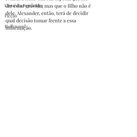
Comédia Romântica
diz estar grávida, mas que o filho não é 
dele. Alexander, então, terá de decidir 
Ficção
qual decisão tomar frente a essa 
Hollywood
informação.