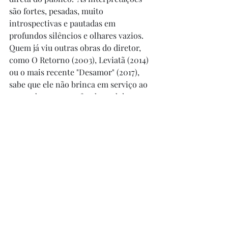
são fortes, pesadas, muito 
introspectivas e pautadas em 
profundos silêncios e olhares vazios. 
Quem já viu outras obras do diretor, 
como O Retorno (2003), Leviatã (2014) 
ou o mais recente "Desamor" (2017), 
sabe que ele não brinca em serviço ao 
tratar de temas profundos e dolorosos. 
A obra é excelente, bastante triste, 
sem concessões e surpreendente. 
Recomendo demais.
Posts recentes
Ver tudo