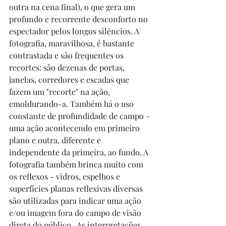
outra na cena final), o que gera um 
profundo e recorrente desconforto no 
espectador pelos longos silêncios. A 
fotografia, maravilhosa, é bastante 
contrastada e são frequentes os 
recortes: são dezenas de portas, 
janelas, corredores e escadas que 
fazem um "recorte" na ação, 
emoldurando-a. Também há o uso 
constante de profundidade de campo - 
uma ação acontecendo em primeiro 
plano e outra, diferente e 
independente da primeira, ao fundo. A 
fotografia também brinca muito com 
os reflexos - vidros, espelhos e 
superfícies planas reflexivas diversas 
são utilizadas para indicar uma ação 
e/ou imagem fora do campo de visão 
direta do público.  As interpretações 