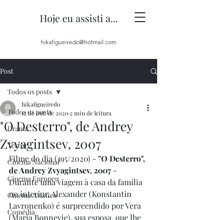
Hoje eu assisti a...
hikafigueiredo@hotmail.com
Post
Todos os posts
hikafigueiredo
Todos os posts
12 de out. de 2020
2 min de leitura
"O Desterro", de Andrey
Drama
Zvyagintsev, 2007
Terror
Filme do dia (395/2020) - 
"O Desterro", 
Cinema Nacional
de Andrey Zvyagintsev, 2007
 - 
Cinema Europeu
Durante uma viagem à casa da família 
no interior, Alexander (Konstantin  
Cinema Asiático
Lavronenko) é surpreendido por Vera 
Comédia
(Maria Bonnevie), sua esposa, que lhe 