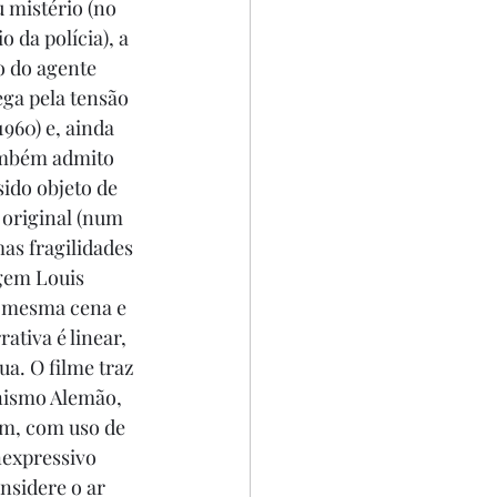
 mistério (no 
 da polícia), a 
o do agente 
ega pela tensão 
960) e, ainda 
Também admito 
ido objeto de 
 original (num 
as fragilidades 
gem Louis 
a mesma cena e 
ativa é linear, 
a. O filme traz 
nismo Alemão, 
em, com uso de 
expressivo 
nsidere o ar 