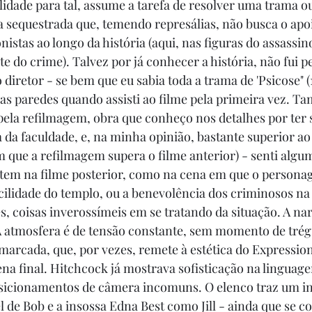
lidade para tal, assume a tarefa de resolver uma trama ou
 sequestrada que, temendo represálias, não busca o apoio
istas ao longo da história (aqui, nas figuras do assassin
 do crime). Talvez por já conhecer a história, não fui p
 diretor - se bem que eu sabia toda a trama de 'Psicose" (1
las paredes quando assisti ao filme pela primeira vez. 
 pela refilmagem, obra que conheço nos detalhes por ter s
da faculdade, e, na minha opinião, bastante superior ao
m que a refilmagem supera o filme anterior) - senti algum
stem na filme posterior, como na cena em que o persona
cilidade do templo, ou a benevolência dos criminosos n
, coisas inverossímeis em se tratando da situação. A narr
 atmosfera é de tensão constante, sem momento de trégu
arcada, que, por vezes, remete à estética do Expressio
na final. Hitchcock já mostrava sofisticação na linguag
osicionamentos de câmera incomuns. O elenco traz um in
 de Bob e a insossa Edna Best como Jill - ainda que se co