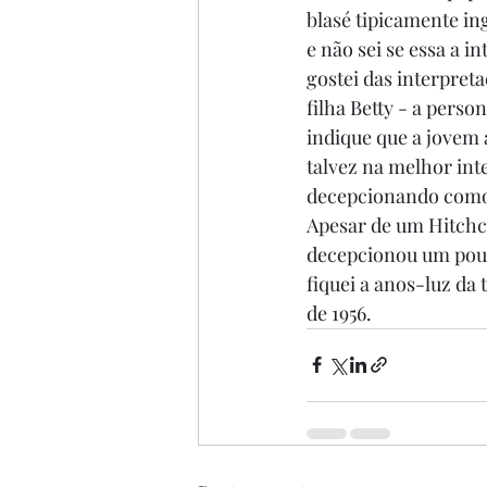
blasé tipicamente in
e não sei se essa a 
gostei das interpret
filha Betty - a perso
indique que a jovem 
talvez na melhor int
decepcionando como 
Apesar de um Hitchc
decepcionou um pouco
fiquei a anos-luz da
de 1956.