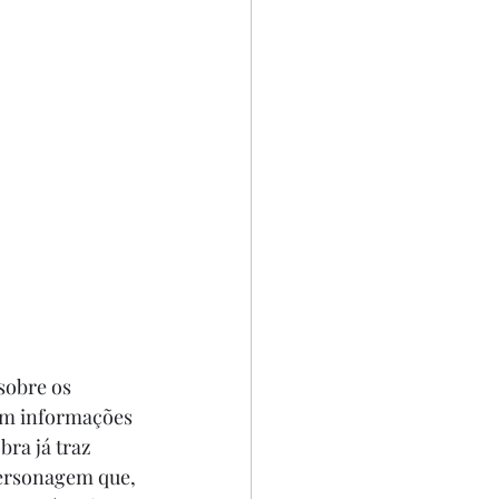
sobre os 
em informações 
ra já traz 
personagem que, 