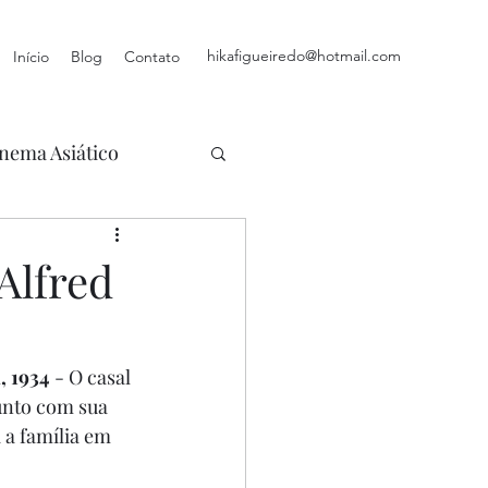
hikafigueiredo@hotmail.com
Início
Blog
Contato
nema Asiático
Alfred
, 1934
 - O casal 
junto com sua 
 a família em 