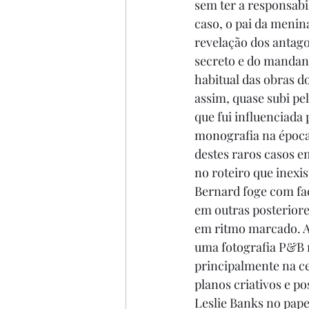
sem ter a responsabi
caso, o pai da menina
revelação dos antagon
secreto e do mandante
habitual das obras do
assim, quase subi pe
que fui influenciada
monografia na época 
destes raros casos e
no roteiro que inexi
Bernard foge com fa
em outras posteriores
em ritmo marcado. A
uma fotografia P&B m
principalmente na ce
planos criativos e p
Leslie Banks no papel