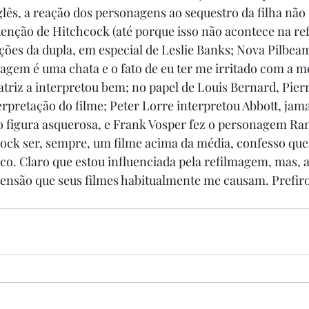
glês, a reação dos personagens ao sequestro da filha nã
intenção de Hitchcock (até porque isso não acontece na re
ações da dupla, em especial de Leslie Banks; Nova Pilbeam
nagem é uma chata e o fato de eu ter me irritado com a m
atriz a interpretou bem; no papel de Louis Bernard, Pierr
erpretação do filme; Peter Lorre interpretou Abbott, jama
figura asquerosa, e Frank Vosper fez o personagem Ra
ock ser, sempre, um filme acima da média, confesso que
. Claro que estou influenciada pela refilmagem, mas, a
 tensão que seus filmes habitualmente me causam. Prefir