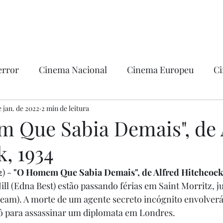
error
Cinema Nacional
Cinema Europeu
Ci
ntica
e jan. de 2022
2 min de leitura
Ficção
Hollywood
 Que Sabia Demais", de 
, 1934
) - 
"O Homem Que Sabia Demais", de Alfred Hitchcock
Jill (Edna Best) estão passando férias em Saint Morritz, 
lbeam). A morte de um agente secreto incógnito envolverá
 para assassinar um diplomata em Londres.