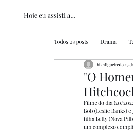
Hoje eu assisti a...
Todos os posts
Drama
T
Comédia
hikafigueiredo
Comédia Româ
19 d
"O Homem
Hitchcock
Filme do dia (20/2022
Bob (Leslie Banks) e 
filha Betty (Nova Pi
um complexo complô