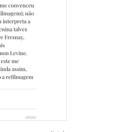
o me convenceu 
filmagem); não 
 interpreta a 
enina talvez 
e Fresnay, 
is 
mon Levine. 
 este me 
inda assim, 
o a refilmagem 