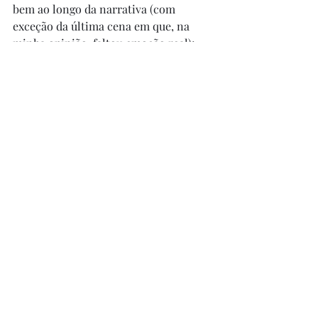
bem ao longo da narrativa (com 
exceção da última cena em que, na 
minha opinião, faltou emoção real); 
Lindsay Duncan interpreta Dolphin e 
causa certa estranheza pelo seu visual, 
sua pele extremamente branca, seus 
cabelos muito loiro, ela realmente 
parece fantasmagórica, o que combina 
com sua história no filme; Duncan 
Fraser interpreta o pai dos irmãos e 
Sheila Moore, a mãe; Robert Koons 
interpreta o xerife local, numa 
interpretação para lá de canhestra e 
medonha. O filme é bem interessante, 
só não entendo o que faz em um box 
do "Obras-Primas do Terror" do selo 
Versátil - para mim esse não é o 
gênero da obra. Bom filme, vale a 
visita.