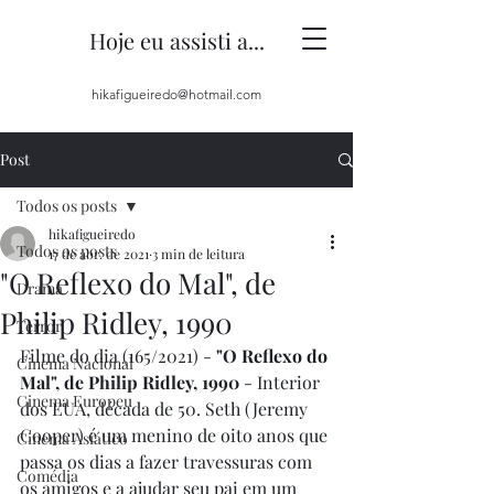
Hoje eu assisti a...
hikafigueiredo@hotmail.com
Post
Todos os posts
hikafigueiredo
Todos os posts
17 de abr. de 2021
3 min de leitura
"O Reflexo do Mal", de
Drama
Philip Ridley, 1990
Terror
Filme do dia (165/2021) - 
"O Reflexo do 
Cinema Nacional
Mal", de Philip Ridley, 1990
 - Interior 
Cinema Europeu
dos EUA, década de 50. Seth (Jeremy 
Cooper) é um menino de oito anos que 
Cinema Asiático
passa os dias a fazer travessuras com 
Comédia
os amigos e a ajudar seu pai em um 