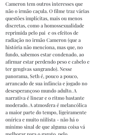
Cameron tem outros interesses que 
não o irmão caçula. O filme traz várias 
questões implícitas, mais ou menos 
discretas, como a homossexualidade 
reprimida pelo pai  e os efeitos de 
radiação no irmão Cameron (que a 
história não menciona, mas que, no 
fundo, sabemos estar condenado, ao 
afirmar estar perdendo peso e cabelo e 
ter gengivas sangrando). Nesse 
panorama, Seth é, pouco a pouco, 
arrancado de sua infância e jogado no 
desesperançoso mundo adulto. A 
narrativa é linear e o ritmo bastante 
moderado. A atmosfera é melancólica 
a maior parte do tempo, ligeiramente 
onírica e muito niilista - não há o 
mínimo sinal de que alguma coisa vá 
melhorar para o garoto, pelo 