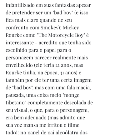
infantilizado em suas fantasias apesar 
de pretender ser um "bad boy" (e isso 
fica mais claro quando de seu 
confronto com Smokey); Mickey 
Rourke como "The Motorcycle Boy" é 
interessante - acredito que tenha sido 
escolhido para o papel para o 
personagem parecer realmente mais 
envelhecido (ele teria 21 anos, mas 
Rourke tinha, na época, 31 anos) e 
também por ele ter uma certa imagem 
de "bad boy", mas com uma fala macia, 
pausada, uma coisa meio "monge 
tibetano" completamente descolada de 
seu visual, o que, para o personagem, 
era bem adequado (mas admito que 
sua voz mansa me irritou o filme 
todo); no papel de pai alcoólatra dos 
meninos, ninguém menos que Dennis 