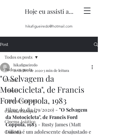
Hoje eu assisti a...
hikafigueiredo@hotmail.com
Post
Todos os posts
hikafigueiredo
Todos os posts
20 de fev. de 2020
3 min de leitura
"O Selvagem da
Drama
Motocicleta", de Francis
Terror
Ford Coppola, 1983
Cinema Nacional
Filme do dia (79/2020) - 
"O Selvagem 
Cinema Europeu
da Motocicleta", de Francis Ford 
Cinema Asiático
Coppola, 1983
 - Rusty James (Matt 
Dillon) é um adolescente desajustado e 
Comédia