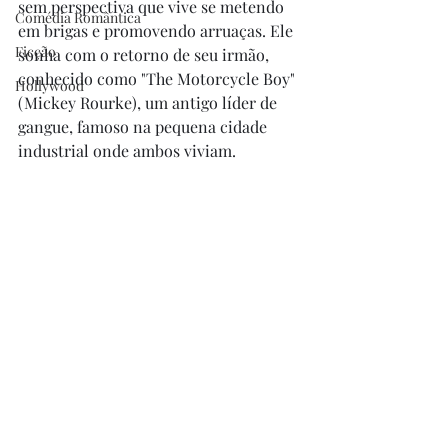
sem perspectiva que vive se metendo 
Comédia Romântica
em brigas e promovendo arruaças. Ele 
Ficção
sonha com o retorno de seu irmão, 
conhecido como "The Motorcycle Boy" 
Hollywood
(Mickey Rourke), um antigo líder de 
gangue, famoso na pequena cidade 
industrial onde ambos viviam.