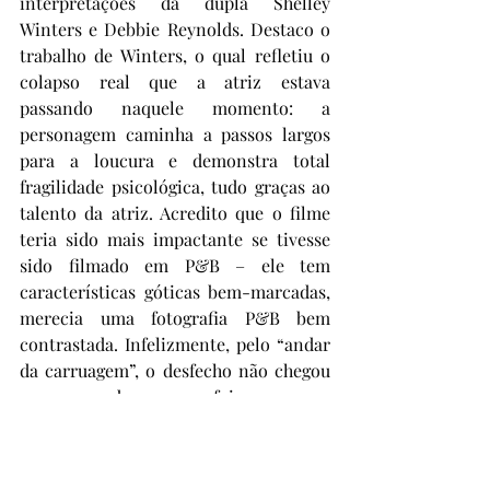
interpretações da dupla Shelley 
Winters e Debbie Reynolds. Destaco o 
trabalho de Winters, o qual refletiu o 
colapso real que a atriz estava 
passando naquele momento: a 
personagem caminha a passos largos 
para a loucura e demonstra total 
fragilidade psicológica, tudo graças ao 
talento da atriz. Acredito que o filme 
teria sido mais impactante se tivesse 
sido filmado em P&B – ele tem 
características góticas bem-marcadas, 
merecia uma fotografia P&B bem 
contrastada. Infelizmente, pelo “andar 
da carruagem”, o desfecho não chegou 
a surpreender, o que foi um pouco 
decepcionante. Diria que é um filme 
mediano – dá para assistir, mas não 
chega a empolgar realmente. Pelas 