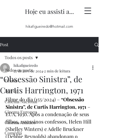
Hoje eu assisti a...
hikafigueiredo@hotmail.com
Post
Todos os posts
hikafigueiredo
Todos os posts
27 de nov. de 2024
2 min de leitura
“Obsessão Sinistra”, de
Drama
Curtis Harrington, 1971
Terror
Filme do dia (155/2024) – 
“Obsessão 
Cinema Nacional
Sinistra”, de Curtis Harrington, 1971 
– 
Cinema Europeu
EUA, 1930. Após a condenação de seus 
filhos, assassinos confessos, Helen Hill 
Cinema Asiático
(Shelley Winters) e Adelle Bruckner 
Comédia
(Debbie Reynolds) abandonam o 