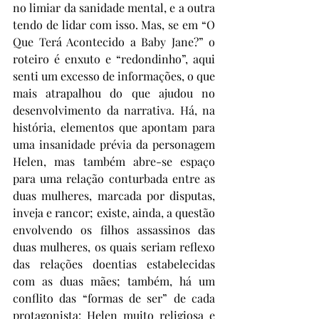
no limiar da sanidade mental, e a outra 
tendo de lidar com isso. Mas, se em “O 
Que Terá Acontecido a Baby Jane?” o 
roteiro é enxuto e “redondinho”, aqui 
senti um excesso de informações, o que 
mais atrapalhou do que ajudou no 
desenvolvimento da narrativa. Há, na 
história, elementos que apontam para 
uma insanidade prévia da personagem 
Helen, mas também abre-se espaço 
para uma relação conturbada entre as 
duas mulheres, marcada por disputas, 
inveja e rancor; existe, ainda, a questão 
envolvendo os filhos assassinos das 
duas mulheres, os quais seriam reflexo 
das relações doentias estabelecidas 
com as duas mães; também, há um 
conflito das “formas de ser” de cada 
protagonista: Helen muito religiosa e 