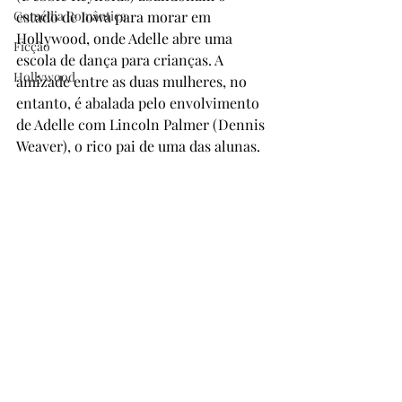
Comédia Romântica
estado de Iowa para morar em 
Hollywood, onde Adelle abre uma 
Ficção
escola de dança para crianças. A 
Hollywood
amizade entre as duas mulheres, no 
entanto, é abalada pelo envolvimento 
de Adelle com Lincoln Palmer (Dennis 
Weaver), o rico pai de uma das alunas.