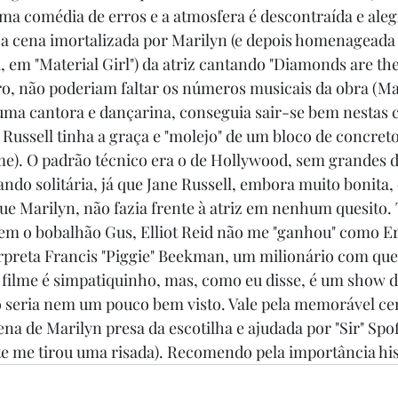
uma comédia de erros e a atmosfera é descontraída e alegr
ca cena imortalizada por Marilyn (e depois homenageada
m "Material Girl") da atriz cantando "Diamonds are the 
aro, não poderiam faltar os números musicais da obra (M
uma cantora e dançarina, conseguia sair-se bem nestas c
 Russell tinha a graça e "molejo" de um bloco de concreto
me). O padrão técnico era o de Hollywood, sem grandes d
ndo solitária, já que Jane Russell, embora muito bonita, 
ue Marilyn, não fazia frente à atriz em nenhum quesito
em o bobalhão Gus, Elliot Reid não me "ganhou" como Er
rpreta Francis "Piggie" Beekman, um milionário com que
 filme é simpatiquinho, mas, como eu disse, é um show
o seria nem um pouco bem visto. Vale pela memorável cen
a de Marilyn presa da escotilha e ajudada por "Sir" Spoff
e me tirou uma risada). Recomendo pela importância his