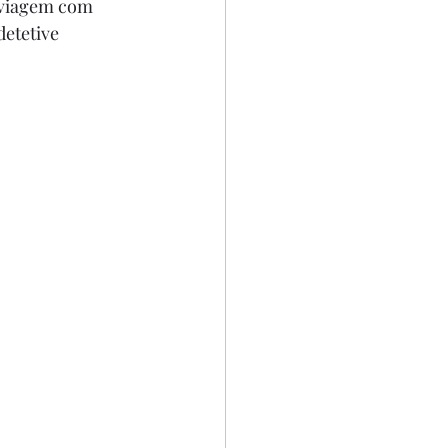
 viagem com 
etetive 