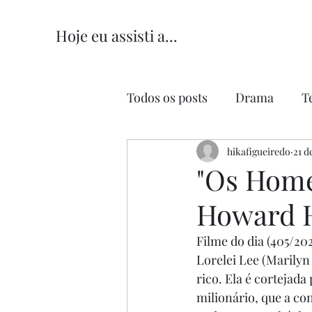
Hoje eu assisti a...
Todos os posts
Drama
T
Comédia
hikafigueiredo
Comédia Româ
21 d
"Os Home
Howard H
Filme do dia (405/202
Lorelei Lee (Marily
rico. Ela é cortejad
milionário, que a co