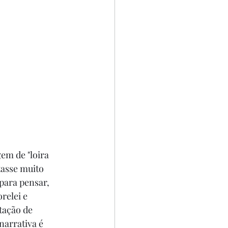
em de "loira 
tasse muito 
para pensar, 
elei e 
tação de 
narrativa é 