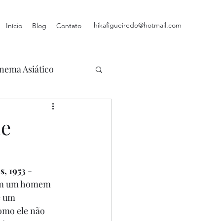
hikafigueiredo@hotmail.com
Início
Blog
Contato
nema Asiático
de
, 1953
 - 
com um homem 
e um 
omo ele não 