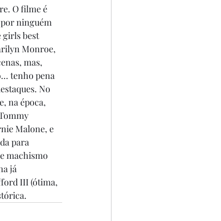
e. O filme é 
 por ninguém 
girls best 
arilyn Monroe, 
enas, mas, 
... tenho pena 
estaques. No 
e, na época, 
. Tommy 
nie Malone, e 
da para 
 de machismo 
a já 
ord III (ótima, 
tórica.