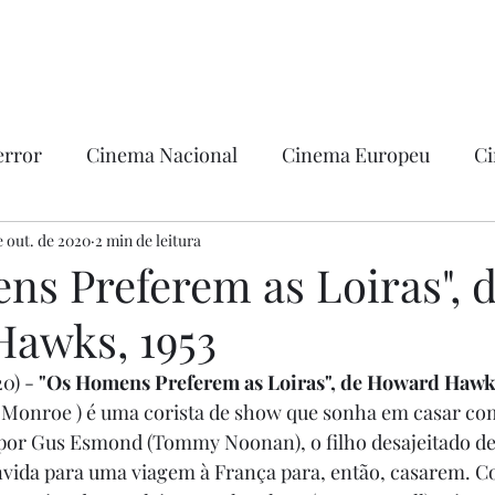
error
Cinema Nacional
Cinema Europeu
Ci
ntica
e out. de 2020
2 min de leitura
Ficção
Hollywood
ns Preferem as Loiras", 
awks, 1953
0) - 
"Os Homens Preferem as Loiras", de Howard Hawks
n Monroe ) é uma corista de show que sonha em casar 
a por Gus Esmond (Tommy Noonan), o filho desajeitado d
nvida para uma viagem à França para, então, casarem. C