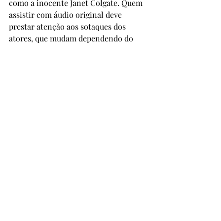
como a inocente Janet Colgate. Quem 
assistir com áudio original deve 
prestar atenção aos sotaques dos 
atores, que mudam dependendo do 
personagem que assumem para suas 
vítimas – muuuuito bom! Por sua 
interpretação, Michael Caine foi 
indicado ao Globo de Ouro (1989) como 
Melhor Ator de Comédia ou Musical. O 
filme é uma bobagem, claro, mas é 
bem divertido e pode ser visto pela 
família toda. Disponível em streaming 
pela MGM+ (através do Amazon Prime 
Channels e pela Apple TV).