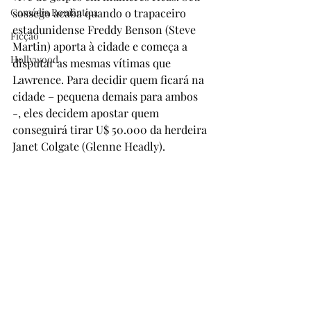
Comédia Romântica
sossego acaba quando o trapaceiro 
estadunidense Freddy Benson (Steve 
Ficção
Martin) aporta à cidade e começa a 
Hollywood
disputar as mesmas vítimas que 
Lawrence. Para decidir quem ficará na 
cidade – pequena demais para ambos 
-, eles decidem apostar quem 
conseguirá tirar U$ 50.000 da herdeira 
Janet Colgate (Glenne Headly).