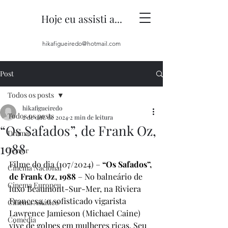
Hoje eu assisti a...
hikafigueiredo@hotmail.com
Post
Todos os posts
hikafigueiredo
Todos os posts
2 de out. de 2024
2 min de leitura
“Os Safados”, de Frank Oz,
Drama
1988
Terror
Filme do dia (107/2024) – 
“Os Safados”, 
Cinema Nacional
de Frank Oz, 1988 
– No balneário de 
Cinema Europeu
luxo Beaumont-Sur-Mer, na Riviera 
Francesa, o sofisticado vigarista 
Cinema Asiático
Lawrence Jamieson (Michael Caine) 
Comédia
vive de golpes em mulheres ricas. Seu 