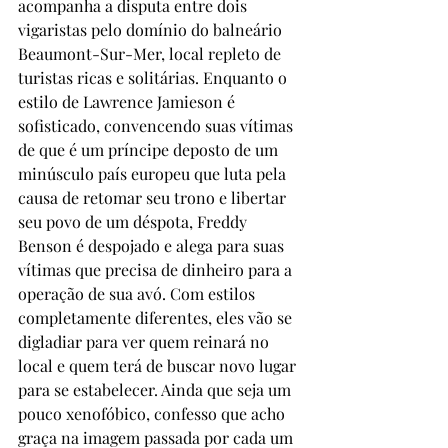
acompanha a disputa entre dois 
vigaristas pelo domínio do balneário 
Beaumont-Sur-Mer, local repleto de 
turistas ricas e solitárias. Enquanto o 
estilo de Lawrence Jamieson é 
sofisticado, convencendo suas vítimas 
de que é um príncipe deposto de um 
minúsculo país europeu que luta pela 
causa de retomar seu trono e libertar 
seu povo de um déspota, Freddy 
Benson é despojado e alega para suas 
vítimas que precisa de dinheiro para a 
operação de sua avó. Com estilos 
completamente diferentes, eles vão se 
digladiar para ver quem reinará no 
local e quem terá de buscar novo lugar 
para se estabelecer. Ainda que seja um 
pouco xenofóbico, confesso que acho 
graça na imagem passada por cada um 