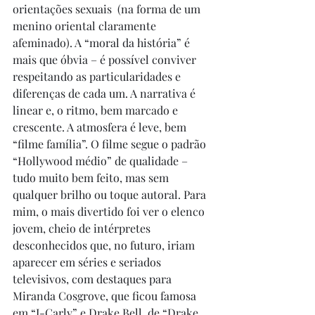
orientações sexuais  (na forma de um 
menino oriental claramente 
afeminado). A “moral da história” é 
mais que óbvia – é possível conviver 
respeitando as particularidades e 
diferenças de cada um. A narrativa é 
linear e, o ritmo, bem marcado e 
crescente. A atmosfera é leve, bem 
“filme família”. O filme segue o padrão 
“Hollywood médio” de qualidade – 
tudo muito bem feito, mas sem 
qualquer brilho ou toque autoral. Para 
mim, o mais divertido foi ver o elenco 
jovem, cheio de intérpretes 
desconhecidos que, no futuro, iriam 
aparecer em séries e seriados 
televisivos, com destaques para 
Miranda Cosgrove, que ficou famosa 
em “I-Carly” e Drake Bell, de “Drake 