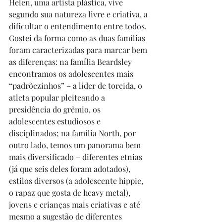
Helen, uma artista plástica, vive 
segundo sua natureza livre e criativa, a 
dificultar o entendimento entre todos. 
Gostei da forma como as duas famílias 
foram caracterizadas para marcar bem 
as diferenças: na família Beardsley 
encontramos os adolescentes mais 
“padrõezinhos” – a líder de torcida, o 
atleta popular pleiteando a 
presidência do grêmio, os 
adolescentes estudiosos e 
disciplinados; na família North, por 
outro lado, temos um panorama bem 
mais diversificado – diferentes etnias 
(já que seis deles foram adotados), 
estilos diversos (a adolescente hippie, 
o rapaz que gosta de heavy metal), 
jovens e crianças mais criativas e até 
mesmo a sugestão de diferentes 