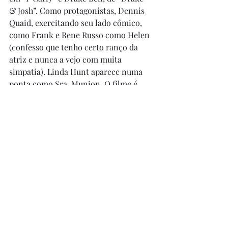
& Josh”. Como protagonistas, Dennis 
Quaid, exercitando seu lado cômico, 
como Frank e Rene Russo como Helen 
(confesso que tenho certo ranço da 
atriz e nunca a vejo com muita 
simpatia). Linda Hunt aparece numa 
ponta como Sra. Munion. O filme é 
divertidinho e um bom 
entretenimento para quem quer ver 
algo leve com a família.
Posts recentes
Ver tudo