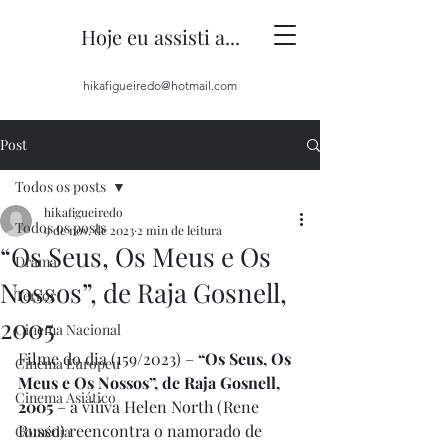
Hoje eu assisti a...
hikafigueiredo@hotmail.com
Post
Todos os posts
hikafigueiredo
Todos os posts
9 de nov. de 2023
2 min de leitura
“Os Seus, Os Meus e Os
Drama
Nossos”, de Raja Gosnell,
Terror
2005
Cinema Nacional
Filme do dia (159/2023) – 
“Os Seus, Os 
Cinema Europeu
Meus e Os Nossos”, de Raja Gosnell, 
Cinema Asiático
2005
 – a viúva Helen North (Rene 
Russo) reencontra o namorado de 
Comédia