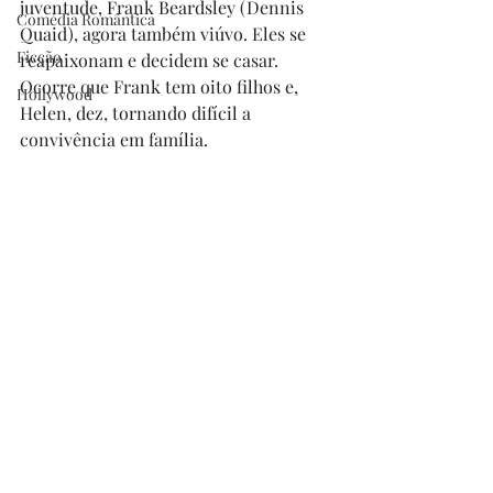
juventude, Frank Beardsley (Dennis 
Comédia Romântica
Quaid), agora também viúvo. Eles se 
Ficção
reapaixonam e decidem se casar. 
Ocorre que Frank tem oito filhos e, 
Hollywood
Helen, dez, tornando difícil a 
convivência em família. 