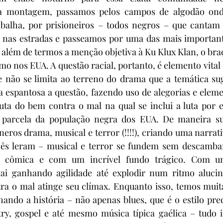
 montagem, passamos pelos campos de algodão onde
balha, por prisioneiros – todos negros – que cantam m
nas estradas e passeamos por uma das mais importante
, além de termos a menção objetiva à Ku Klux Klan, o braç
mo nos EUA. A questão racial, portanto, é elemento vital
e não se limita ao terreno do drama que a temática sug
espantosa a questão, fazendo uso de alegorias e elemen
uta do bem contra o mal na qual se inclui a luta por es
a parcela da população negra dos EUA. De maneira su
eros drama, musical e terror (!!!!), criando uma narrati
ês leram – musical e terror se fundem sem descambar
 cômica e com um incrível fundo trágico. Com um 
ai ganhando agilidade até explodir num ritmo alucin
ra o mal atinge seu clímax. Enquanto isso, temos muita
ndo a história – não apenas blues, que é o estilo pre
ry, gospel e até mesmo música típica gaélica – tudo i