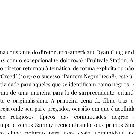
ema constante do diretor afro-americano Ryan Coogler de
s com o excepcional (e doloroso) “Fruitvale Station: A
, o diretor retornou à temática, de forma explícita ou não
reed” (2015) e o sucesso “Pantera Negra” (2018), este úl
tividade para aqueles que se identificam como negros. 
tema de uma maneira para lá de surpreendente, criand
te e originalíssima. A primeira cena do filme traz
reja onde seu pai é pregador, ocasião em que é acolhido 
os religiosos típicos das comunidades negras es
empo e vemos Sammy reencontrando seus primos Smok
m clube noturno para essa exata comunidade neg