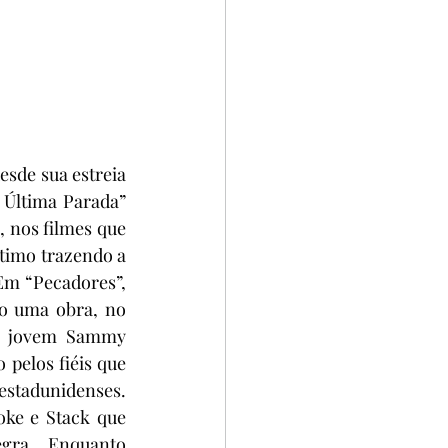
sde sua estreia 
 Última Parada” 
, nos filmes que 
timo trazendo a 
Em “Pecadores”, 
o uma obra, no 
 o jovem Sammy 
pelos fiéis que 
tadunidenses. 
e e Stack que 
ra. Enquanto 