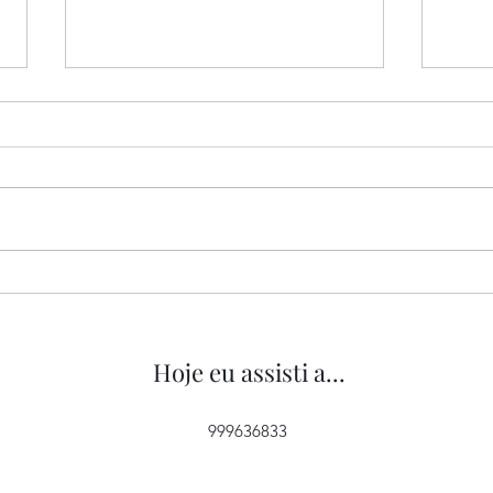
“Tipos de Gentileza”, de
“O M
Yorgos Lanthimos, 2024
2022
Hoje eu assisti a...
999636833