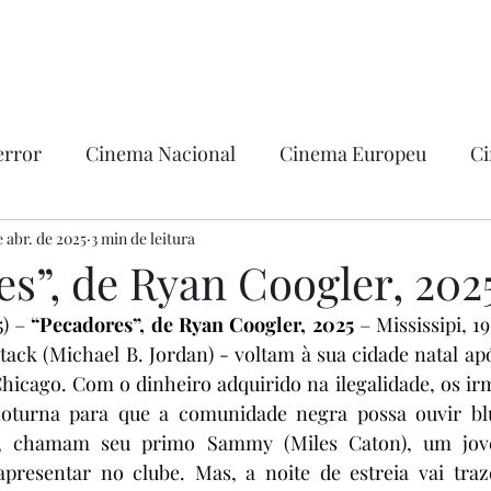
error
Cinema Nacional
Cinema Europeu
Ci
ntica
e abr. de 2025
3 min de leitura
Ficção
Hollywood
s”, de Ryan Coogler, 202
) – 
“Pecadores”, de Ryan Coogler, 2025
 – Mississipi, 1
ack (Michael B. Jordan) - voltam à sua cidade natal ap
hicago. Com o dinheiro adquirido na ilegalidade, os ir
turna para que a comunidade negra possa ouvir blue
to, chamam seu primo Sammy (Miles Caton), um jove
presentar no clube. Mas, a noite de estreia vai traze