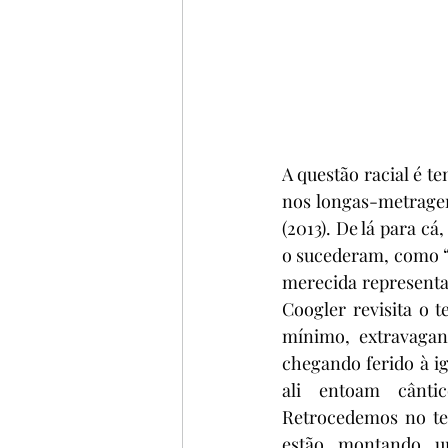
A questão racial é t
nos longas-metragen
(2013). De lá para cá
o sucederam, como “C
merecida representa
Coogler revisita o 
mínimo, extravagan
chegando ferido à ig
ali entoam cântic
Retrocedemos no t
estão montando u