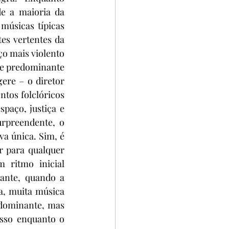
 a maioria da 
úsicas típicas 
s vertentes da 
o mais violento 
 e predominante 
ere – o diretor 
tos folclóricos 
paço, justiça e 
rpreendente, o 
va única. Sim, é 
 para qualquer 
ritmo inicial 
ante, quando a 
, muita música 
dominante, mas 
sso enquanto o 