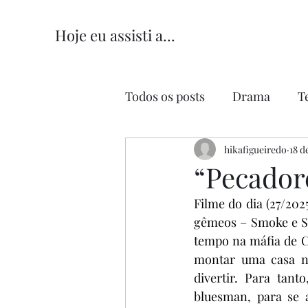
Hoje eu assisti a...
Todos os posts
Drama
T
Comédia
hikafigueiredo
Comédia Româ
18 d
“Pecadore
Filme do dia (27/2025
gêmeos – Smoke e St
tempo na máfia de C
montar uma casa no
divertir. Para tan
bluesman, para se a