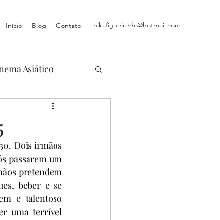
hikafigueiredo@hotmail.com
Início
Blog
Contato
nema Asiático
5
930. Dois irmãos 
ós passarem um 
mãos pretendem 
s, beber e se 
m e talentoso 
r uma terrível 