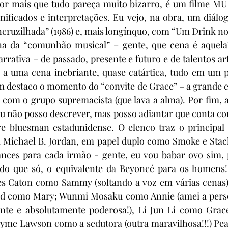
 Por mais que tudo pareça muito bizarro, é um filme MU
gnificados e interpretações. Eu vejo, na obra, um diál
cruzilhada” (1986) e, mais longínquo, com “Um Drink no I
na da “comunhão musical” – gente, que cena é aquela
rativa – de passado, presente e futuro e de talentos art
m a uma cena inebriante, quase catártica, tudo em um p
 destaco o momento do “convite de Grace” – a grande ex
com o grupo supremacista (que lava a alma). Por fim, a 
 eu não posso descrever, mas posso adiantar que conta co
e bluesman estadunidense. O elenco traz o principal 
el Michael B. Jordan, em papel duplo como Smoke e Stac
uances para cada irmão - gente, eu vou babar ovo sim, 
ndo que só, o equivalente da Beyoncé para os homens!!!
es Caton como Sammy (soltando a voz em várias cenas)
feld como Mary; Wunmi Mosaku como Annie (amei a pers
ente e absolutamente poderosa!), Li Jun Li como Grace
yme Lawson como a sedutora (outra maravilhosa!!!) Pear