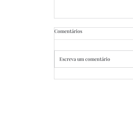
Comentários
Escreva um comentário
“A Única Saída”, de Park
Chan-wook, 2025