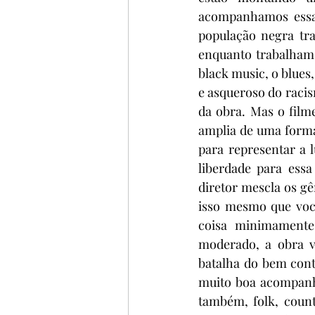
acompanhamos essa
população negra tra
enquanto trabalham 
black music, o blues
e asqueroso do racis
da obra. Mas o film
amplia de uma forma 
para representar a l
liberdade para ess
diretor mescla os gên
isso mesmo que voc
coisa minimamente
moderado, a obra v
batalha do bem cont
muito boa acompanha
também, folk, count