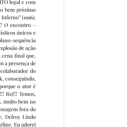
ITO legal e com 
ogo bem próximo 
nferno” (1996). 
? O encontro – 
ísticos únicos e 
lano-sequência 
plosão de ação 
cena final que, 
m a presença de 
colaborador do 
k, conseguindo, 
porque o ator é 
! Rs)!!! Temos, 
, muito bem no 
onagem fora do 
, Delroy Lindo 
line. Eu adorei 