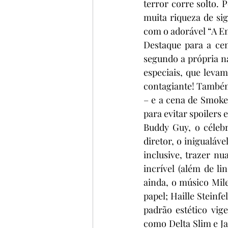
terror corre solto.
muita riqueza de si
com o adorável “A En
Destaque para a ce
segundo a própria nar
especiais, que leva
contagiante! Também
– e a cena de Smoke 
para evitar spoilers
Buddy Guy, o célebr
diretor, o inigualáv
inclusive, trazer n
incrível (além de li
ainda, o músico Mil
papel; Haille Stein
padrão estético vig
como Delta Slim e Ja