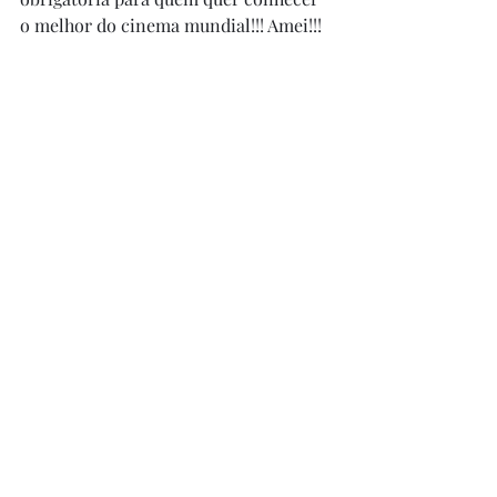
o melhor do cinema mundial!!! Amei!!! 
Corra para ver!!!!
Posts recentes
Ver tudo