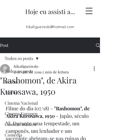
Hoje eu assisti a...
hikafigueiredo@hotmail.com
Post
Todos os posts
hikafigueiredo
Todos os posts
4 de out. de 2019
2 min de leitura
"Rashomon", de Akira
Drama
Kurosawa, 1950
Terror
Cinema Nacional
Filme do dia (07/18) - 
"Rashomon", de 
Cinema Europeu
Akira Kurosawa, 1950
 - Japão, século 
XI. Durante uma tempestade, um 
Cinema Asiático
camponês, um lenhador e um 
Comédia
sacerdote abrigam-se nas ruínas do 