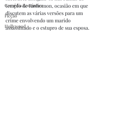
Comédia Romântica
templo de Rashomon, ocasião em que 
discutem as várias versões para um 
Ficção
crime envolvendo um marido 
Hollywood
assassinado e o estupro de sua esposa.