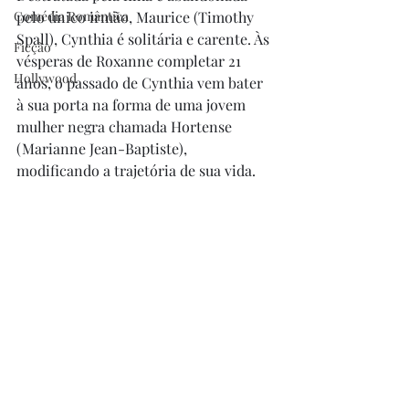
Comédia Romântica
pelo único irmão, Maurice (Timothy 
Spall), Cynthia é solitária e carente. Às 
Ficção
vésperas de Roxanne completar 21 
Hollywood
anos, o passado de Cynthia vem bater 
à sua porta na forma de uma jovem 
mulher negra chamada Hortense 
(Marianne Jean-Baptiste), 
modificando a trajetória de sua vida. 