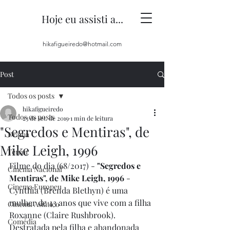
Hoje eu assisti a...
hikafigueiredo@hotmail.com
Post
Todos os posts
hikafigueiredo
Todos os posts
23 de set. de 2019
1 min de leitura
"Segredos e Mentiras", de
Drama
Mike Leigh, 1996
Terror
Filme do dia (68/2017) - 
"Segredos e 
Cinema Nacional
Mentiras", de Mike Leigh, 1996
 - 
Cinema Europeu
Cynthia (Brenda Blethyn) é uma 
mulher de 43 anos que vive com a filha 
Cinema Asiático
Roxanne (Claire Rushbrook). 
Comédia
Destratada pela filha e abandonada 