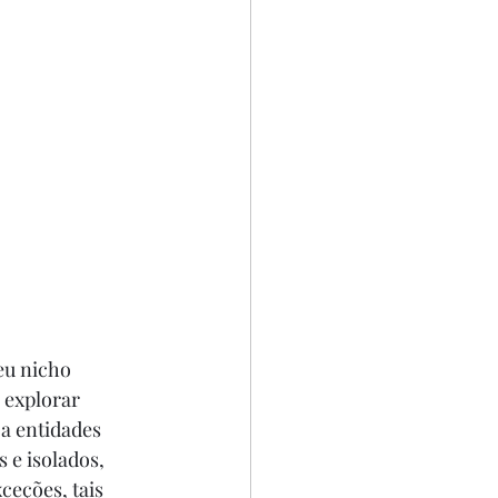
eu nicho 
 explorar 
a entidades 
e isolados, 
eções, tais 