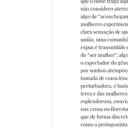
que o filme traga aq
não considero aterro
algo de “aconchegant
mulheres experimen
clara sensação de qu
união, uma comunhão.
expus é transmitido 
do “ser mulher”, algo
o espectador do gêne
por sonhos atempora
tomada de consciênci
perturbadora, é bast
terra e das mulheres
esplendorosa, enuvia
nas cenas na floresta
que de forma discret
como a protagonista 