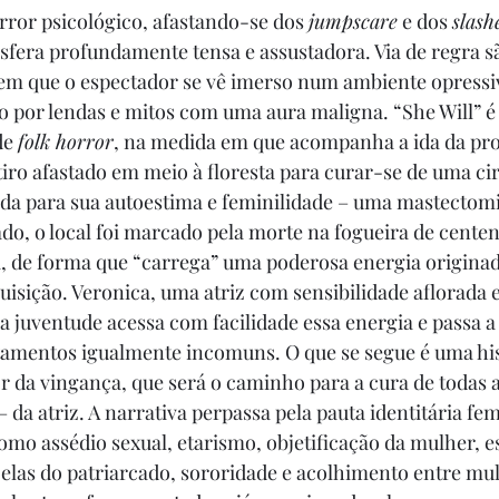
rror psicológico, afastando-se dos 
jumpscare
 e dos 
slash
fera profundamente tensa e assustadora. Via de regra s
 em que o espectador se vê imerso num ambiente opressi
 por lendas e mitos com uma aura maligna. “She Will” é
de 
folk horror
, na medida em que acompanha a ida da pro
iro afastado em meio à floresta para curar-se de uma cir
da para sua autoestima e feminilidade – uma mastectomia
do, o local foi marcado pela morte na fogueira de cente
, de forma que “carrega” uma poderosa energia originad
quisição. Veronica, uma atriz com sensibilidade aflorada
a juventude acessa com facilidade essa energia e passa a
amentos igualmente incomuns. O que se segue é uma his
or da vingança, que será o caminho para a cura de todas a
– da atriz. A narrativa perpassa pela pauta identitária fem
mo assédio sexual, etarismo, objetificação da mulher, 
las do patriarcado, sororidade e acolhimento entre mul