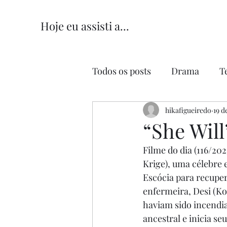
Hoje eu assisti a...
Todos os posts
Drama
T
Comédia
hikafigueiredo
Comédia Româ
19 d
“She Will
Filme do dia (116/2023
Krige), uma célebre e
Escócia para recupe
enfermeira, Desi (Ko
haviam sido incendia
ancestral e inicia se