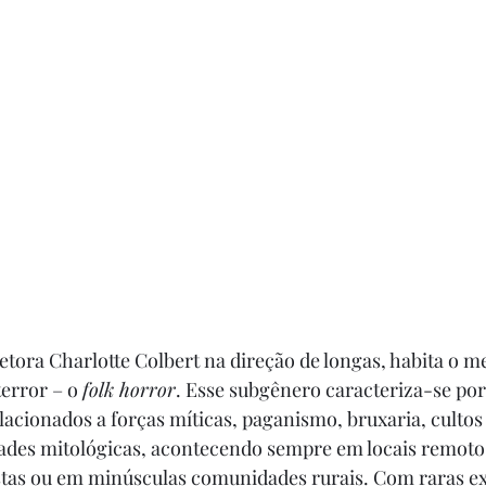
retora Charlotte Colbert na direção de longas, habita o m
error – o 
folk horror
. Esse subgênero caracteriza-se por
lacionados a forças míticas, paganismo, bruxaria, cultos 
des mitológicas, acontecendo sempre em locais remotos 
stas ou em minúsculas comunidades rurais. Com raras exc