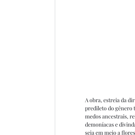
A obra, estreia da di
predileto do gênero t
medos ancestrais, re
demoníacas e divinda
seja em meio a flore