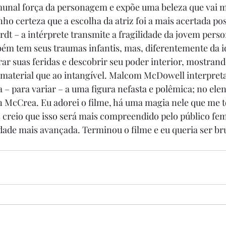
unal força da personagem e expõe uma beleza que vai m
ho certeza que a escolha da atriz foi a mais acertada pos
rdt – a intérprete transmite a fragilidade da jovem perso
m tem seus traumas infantis, mas, diferentemente da id
ar suas feridas e descobrir seu poder interior, mostran
material que ao intangível. Malcom McDowell interpreta
 – para variar – a uma figura nefasta e polêmica; no elen
n McCrea. Eu adorei o filme, há uma magia nele que me 
creio que isso será mais compreendido pelo público fem
dade mais avançada. Terminou o filme e eu queria ser bru