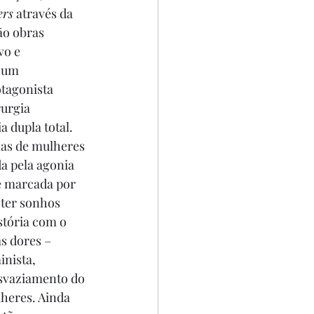
ers
 através da 
ão obras 
vo e 
 um 
tagonista 
urgia 
 dupla total. 
nas de mulheres 
a pela agonia 
 e marcada por 
 ter sonhos 
tória com o 
s dores – 
inista, 
esvaziamento do 
heres. Ainda 