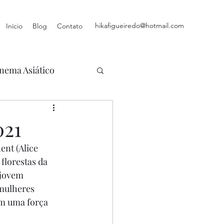
hikafigueiredo@hotmail.com
Início
Blog
Contato
nema Asiático
021
ent (Alice 
florestas da 
jovem 
 mulheres 
om uma força 