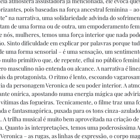
uela atmosfera assustadora já mencionada, ele evoca que
rizantes, pois baseadas na força ancestral feminina – ao 
e” na narrativa, uma solidariedade advinda do sofriment
tam de uma forma ou de outra, um empoderamento fem
e nós, mulheres, temos uma força interior que nada pode
 Sinto dificuldade em explicar por palavras porque tud
de uma forma sensorial – é uma sensação, um sentimento
 muito primitivo que, de repente, eflui no público femini
ro masculino não entenda ou alcance. A narrativa é line
is da protagonista. O ritmo é lento, escoando vagarosa
a da personagem Veronica de seu poder interior. A atmo
ante onírica, apostando numa energia mágica que adviria 
 vítimas das fogueiras. Tecnicamente, o filme traz uma fo
da e fantasmagórica, puxada para os tons cinza-azulado
. A trilha musical é muito bem aproveitada na criação de 
a. Quanto às interpretações, temos uma poderosíssima Al
Veronica – as rugas, as linhas de expressão, o corpo ma