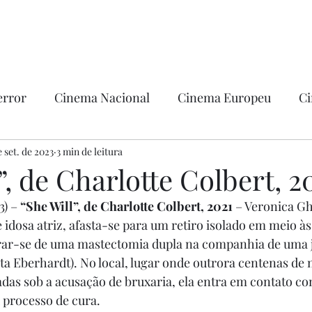
error
Cinema Nacional
Cinema Europeu
Ci
ntica
e set. de 2023
3 min de leitura
Ficção
Hollywood
”, de Charlotte Colbert, 2
) – 
“She Will”, de Charlotte Colbert, 2021
 – Veronica Gh
 idosa atriz, afasta-se para um retiro isolado em meio às 
rar-se de uma mastectomia dupla na companhia de uma 
ta Eberhardt). No local, lugar onde outrora centenas de
das sob a acusação de bruxaria, ela entra em contato c
u processo de cura. 