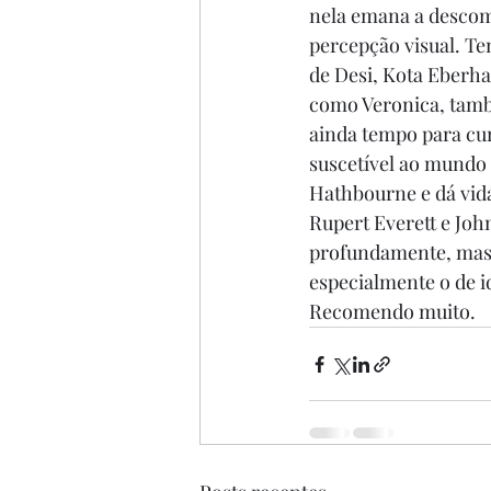
nela emana a descom
percepção visual. Ten
de Desi, Kota Eberha
como Veronica, també
ainda tempo para cur
suscetível ao mundo 
Hathbourne e dá vida
Rupert Everett e Joh
profundamente, mas 
especialmente o de i
Recomendo muito.