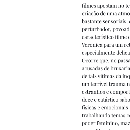
filmes apostam no te
criação de uma atmos
bastante sensoriais,
perturbador, povoado
característico filme 
Veronica para um ret
especialmente delica
Ocorre que, no passa
acusadas de bruxaria
de tais vítimas da in
um terrível trauma n
estranhos e comport
doce e catártico sab
físicas e emocionais 
trabalhando temas co
poder feminino, maze