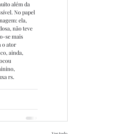
uito além da 
sível. No papel 
nagem: ela, 
osa, não teve 
do-se mais 
 o ator 
co, ainda, 
tocou 
inino, 
xa rs. 
Ver tudo