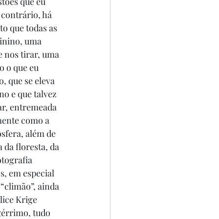
stões que eu 
contrário, há 
o que todas as 
inino, uma 
 nos tirar, uma 
o o que eu 
, que se eleva 
no e que talvez 
ar, entremeada 
mente como a 
sfera, além de 
da floresta, da 
tografia 
s, em especial 
“climão”, ainda 
ice Krige 
gérrimo, tudo 