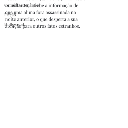
Comédia Romântica
no entanto, recebe a informação de 
que uma aluna fora assassinada na 
Ficção
noite anterior, o que desperta a sua 
Hollywood
atenção para outros fatos estranhos.