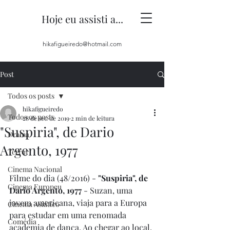
Hoje eu assisti a...
hikafigueiredo@hotmail.com
Post
Todos os posts
hikafigueiredo
Todos os posts
28 de set. de 2019
2 min de leitura
"Suspiria", de Dario
Drama
Argento, 1977
Terror
Cinema Nacional
Filme do dia (48/2016) - 
"Suspiria", de 
Cinema Europeu
Dario Argento, 1977
 - Suzan, uma 
jovem americana, viaja para a Europa 
Cinema Asiático
para estudar em uma renomada 
Comédia
academia de dança. Ao chegar ao local, 