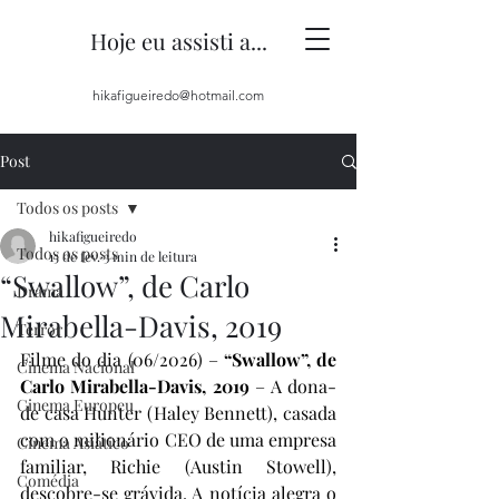
Hoje eu assisti a...
hikafigueiredo@hotmail.com
Post
Todos os posts
hikafigueiredo
Todos os posts
15 de fev.
3 min de leitura
“Swallow”, de Carlo
Drama
Mirabella-Davis, 2019
Terror
Filme do dia (06/2026) – 
“Swallow”, de 
Cinema Nacional
Carlo Mirabella-Davis, 2019
 – A dona-
Cinema Europeu
de casa Hunter (Haley Bennett), casada 
com o milionário CEO de uma empresa 
Cinema Asiático
familiar, Richie (Austin Stowell), 
Comédia
descobre-se grávida. A notícia alegra o 