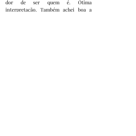
dor de ser quem é. Ótima 
interpretação. Também achei boa a 
interpretação de Austin Stowell como 
o marido bonito, educado e totalmente 
ausente. Eu vejo um diálogo deste filme 
com “4 Meses, 3 Semanas e 2 Dias” 
(2007), “Preciosa” (2009), “Nunca, 
Raramente, às Vezes, Sempre” (2020), 
“Querida Alice” (2022) e até mesmo o 
nacional “Virtuosas” (2025), por 
diferentes aspectos. Eu curti bastante o 
filme pelas temáticas abordadas, 
apesar de achar que elas estão um 
pouco sufocadas por certo mise-en-
scène da história. Ainda assim, 
recomendo, em especial para o público 
feminino. Está fácil para ver no 
streaming Mubi.