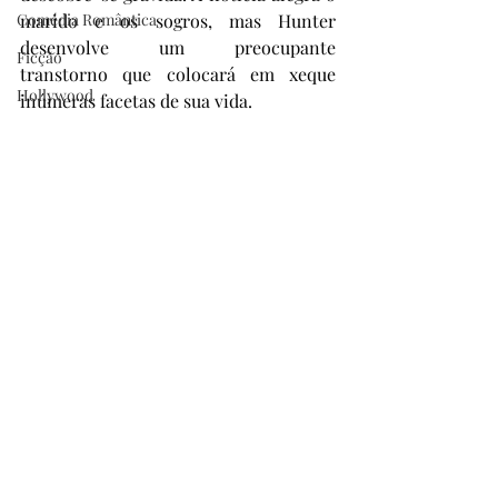
Comédia Romântica
marido e os sogros, mas Hunter 
desenvolve um preocupante 
Ficção
transtorno que colocará em xeque 
Hollywood
inúmeras facetas de sua vida.